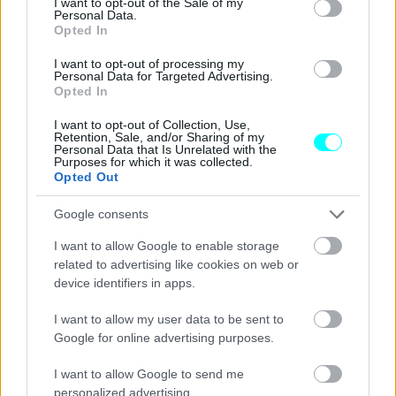
I want to opt-out of the Sale of my
Personal Data.
Opted In
Επιπλέον, όπως αναφέρει το πανεπιστήμιο, η τεχνολογία
I want to opt-out of processing my
μπορεί να έχει θετικά αποτελέσματα στη
μείωση
τόσο της
Personal Data for Targeted Advertising.
Opted In
κυκλοφοριακής συμφόρησης
όσο και των
εκπομπών
ρύπων.
I want to opt-out of Collection, Use,
Retention, Sale, and/or Sharing of my
Personal Data that Is Unrelated with the
Purposes for which it was collected.
Το έργο του Zhang θα προχωρήσει τώρα στο
επόμενο
Opted Out
στάδιο,
κατά το οποίο οι ομάδες αναμένεται να
αναπτύξουν, να εκπαιδεύσουν και να βελτιώσουν
Google consents
αλγόριθμους για τον εντοπισμό, την τοπικοποίηση και την
I want to allow Google to enable storage
ταξινόμηση ευάλωτων χρηστών του δρόμου και οχημάτων
related to advertising like cookies on web or
device identifiers in apps.
χρησιμοποιώντας δεδομένα αισθητήρων. Τα τελευταία
παρέχονται από τις ΗΠΑ, και συλλέγονται από μια
I want to allow my user data to be sent to
ελεγχόμενη διασταύρωση που αποτελεί πεδίο ερευνών.
Google for online advertising purposes.
I want to allow Google to send me
Διαβάστε επίσης:
personalized advertising.