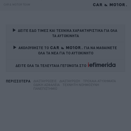
ΔΕΙΤΕ ΕΔΩ ΤΙΜΕΣ ΚΑΙ ΤΕΧΝΙΚΑ ΧΑΡΑΚΤΗΡΙΣΤΙΚΑ ΓΙΑ ΟΛΑ 
ΤΑ ΑΥΤΟΚΙΝΗΤΑ
ΑΚΟΛΟΥΘΗΣΤΕ ΤΟ
ΓΙΑ ΝΑ ΜΑΘΑΙΝΕΤΕ 
ΟΛΑ ΤΑ ΝΕΑ ΓΙΑ ΤΟ ΑΥΤΟΚΙΝΗΤΟ
ΔΕΙΤΕ ΟΛΑ ΤΑ ΤΕΛΕΥΤΑΙΑ ΓΕΓΟΝΟΤΑ ΣΤΟ    
ΔΙΑΣΤΑΥΡΏΣΕΙΣ
ΔΙΑΣΤΑΎΡΩΣΗ
ΤΡΟΧΑΊΑ ΑΤΥΧΉΜΑΤΑ
ΠΕΡΙΣΣΟΤΕΡΑ
ΟΔΙΚΉ ΑΣΦΆΛΕΙΑ
ΤΕΧΝΗΤΉ ΝΟΗΜΟΣΎΝΗ
ΠΑΝΕΠΙΣΤΉΜΙΟ