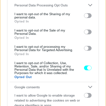
αγγίζει τους 500 hp.
Please note that this website/app uses one or more Google
Personal Data Processing Opt Outs
services and may gather and store information including but
not limited to your visit or usage behaviour. You may click to
I want to opt-out of the Sharing of my
Θυμίζουμε ότι η Toyota φέρεται να ετοιμάζει και εκείνη
personal data.
grant or deny consent to Google and its third-party tags to
Opted In
μια ισχυρότερη έκδοση του Land Cruiser, με τις
use your data for below specified purposes in below Google
consent section.
επεμβάσεις της Gazoo Racing και τα διακριτικά GR Sport
I want to opt-out of the Sale of my
Personal Data.
σε ένα από τα αυτοκίνητα που λίγοι θα περίμεναν να
Opted In
ενταχθούν στη γκάμα των σπορ προτάσεων της εταιρείας.
I want to opt-out of processing my
Personal Data for Targeted Advertising.
Opted In
I want to opt-out of Collection, Use,
Retention, Sale, and/or Sharing of my
Personal Data that Is Unrelated with the
Purposes for which it was collected.
Opted Out
Google consents
I want to allow Google to enable storage
related to advertising like cookies on web or
device identifiers in apps.