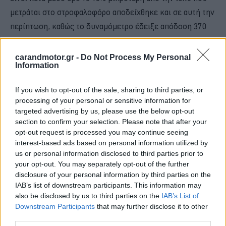
μετράται στο στροφαλοφόρο αποδείχθηκε και σε αυτή την
περίπτωση, καθώς το δυναμόμετρο έδειξε απόδοση 370
ίππων (375 PS) στους τροχούς του νέου Land Cruiser.
carandmotor.gr -
Do Not Process My Personal
Information
Η απώλεια 39 ίππων αντιστοιχεί σε ποσοστό 9,5%, το
οποίο θεωρείται αρκετά χαμηλό για τετρακίνητο όχημα.
If you wish to opt-out of the sale, sharing to third parties, or
Εμπρός σε ένα δύσκολο εμπόδιο, πάντως, για όσους από
processing of your personal or sensitive information for
τους λάτρεις της εκτός δρόμου οδήγησης -ή για όσους
targeted advertising by us, please use the below opt-out
section to confirm your selection. Please note that after your
έχουν ένα τεράστιο ρυμουλκούμενο- οι 370 δεν είναι
opt-out request is processed you may continue seeing
αρκετοί, με τη χρήση καυσίμου υψηλότερων οκτανίων η
interest-based ads based on personal information utilized by
ισχύς στους τροχούς φτάνει τους 377 hp, πάντα σύμφωνα
us or personal information disclosed to third parties prior to
your opt-out. You may separately opt-out of the further
με το δυναμόμετρο της EKanooRacing.
disclosure of your personal information by third parties on the
IAB’s list of downstream participants. This information may
Και για όσους οι 377 πάλι δεν είναι αρκετοί, ο οίκος
also be disclosed by us to third parties on the
IAB’s List of
μετατροπών σκοπεύει να προχωρήσει σε μια τροποποίηση
Downstream Participants
that may further disclose it to other
third parties.
του 3.5 V6 ώστε η ισχύς που θα φτάνει στους τροχούς να