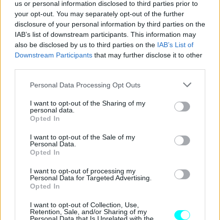
us or personal information disclosed to third parties prior to
your opt-out. You may separately opt-out of the further
disclosure of your personal information by third parties on the
IAB’s list of downstream participants. This information may
also be disclosed by us to third parties on the
IAB’s List of
Downstream Participants
that may further disclose it to other
third parties.
Please note that this website/app uses one or more Google
Personal Data Processing Opt Outs
Το
China Automotive Engineering Research
services and may gather and store information including but
not limited to your visit or usage behaviour. You may click to
I want to opt-out of the Sharing of my
Institute
, το οποίο διοργάνωσε τη δοκιμή σε συνεργασία
personal data.
grant or deny consent to Google and its third-party tags to
Opted In
με τη Li Auto, περιέγραψε το crash test ως μια «μη
use your data for below specified purposes in below Google
τυποποιημένη δοκιμή σύγκρουσης μεταξύ οχημάτων», η
consent section.
I want to opt-out of the Sale of my
Personal Data.
οποία προσομοίωσε ένα σενάριο τροχαίου ατυχήματος και
Opted In
πρόσθεσε ότι δεν αποσκοπούσε στην αξιολόγηση των
I want to opt-out of processing my
επιδόσεων ασφαλείας άλλων εμπορικών σημάτων.
Personal Data for Targeted Advertising.
Opted In
Το παρακάτω βίντεο δημοσιεύτηκε στο youtube από το
I want to opt-out of Collection, Use,
Retention, Sale, and/or Sharing of my
κανάλι
Vision Effect TV
.
Personal Data that Is Unrelated with the