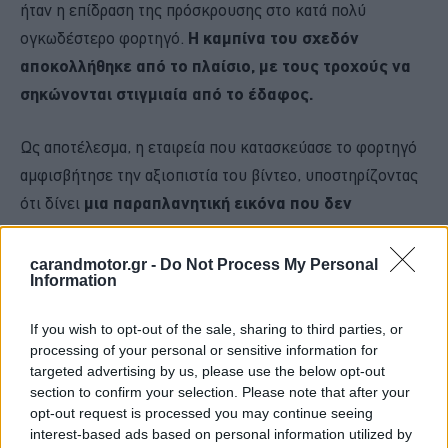
ήταν η επίδραση της πρόσκρουσης στο κατά πολύ
ογκωδέστερο φορτηγό.
Η καμπίνα του σχεδόν
αποκολλήθηκε από το πλαίσιο, με τους τροχούς να
σηκώνονται στιγμιαία από το έδαφος.
Ως αποτέλεσμα, η εταιρεία που κατασκεύασε το φορτηγό
αμφισβήτησε την αξιοπιστία του βίντεο, υποστηρίζοντας
ότι δίνει
μια παραπλανητική εικόνα που δεν
αντικατοπτρίζει ρεαλιστικές συνθήκες οδήγησης
.
Όπως αναφέρει, οι συνθήκες του τεστ διαφέρουν
carandmotor.gr -
Do Not Process My Personal
Information
σημαντικά απ’ ό,τι συμβαίνει συνήθως στον δρόμο.
If you wish to opt-out of the sale, sharing to third parties, or
processing of your personal or sensitive information for
targeted advertising by us, please use the below opt-out
section to confirm your selection. Please note that after your
opt-out request is processed you may continue seeing
interest-based ads based on personal information utilized by