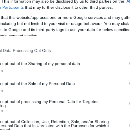
. This information may also be disclosed by us to third parties on the
IA
Participants
that may further disclose it to other third parties.
 that this website/app uses one or more Google services and may gath
including but not limited to your visit or usage behaviour. You may click 
 to Google and its third-party tags to use your data for below specifi
ogle consent section.
l Data Processing Opt Outs
o opt-out of the Sharing of my personal data.
In
o opt-out of the Sale of my Personal Data.
In
to opt-out of processing my Personal Data for Targeted
ing.
In
αρατηρητήριο Εναλλακτικών
o opt-out of Collection, Use, Retention, Sale, and/or Sharing
ersonal Data that Is Unrelated with the Purposes for which it
 Παρακολούθησης Καταναλωτών 2025
, η οποία
lected.