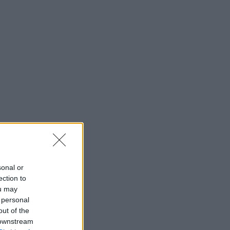
sonal or
ection to
ou may
 personal
out of the
 downstream