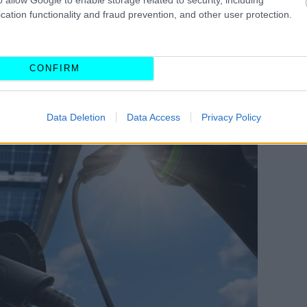
τερες απόψεις για τα
ηλεκτρικά αυτοκίνητα
.
cation functionality and fraud prevention, and other user protection.
βέβαιοι για το εάν τα
BEV
είναι συμβατά με τις
ητας.
CONFIRM
Data Deletion
Data Access
Privacy Policy