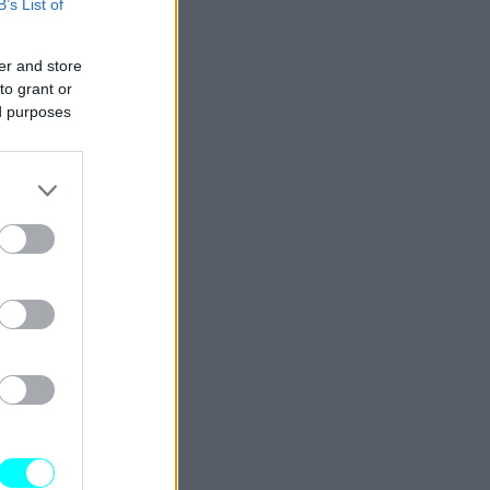
B’s List of
er and store
to grant or
ed purposes