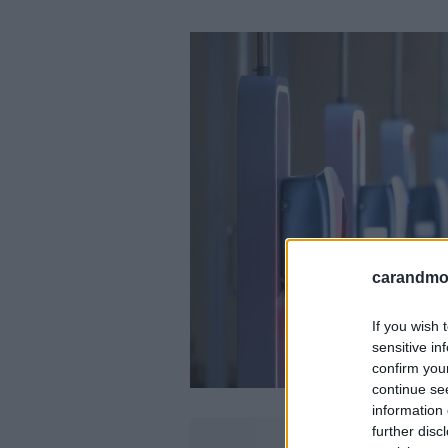
carandmot
If you wish 
sensitive in
confirm you
continue se
information 
further disc