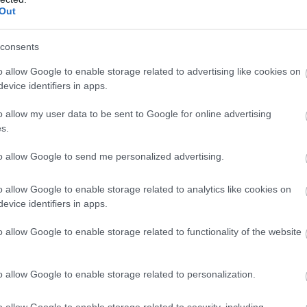
Out
 με τις στάσεις των καταναλωτών απέναντι στα
EV)
σε ολόκληρη την ΕΕ-27. Η έρευνα, η οποία
consents
σότερους από
3.000 αδειοδοτημένους οδηγούς
,
o allow Google to enable storage related to advertising like cookies on
μία υιοθέτησης
και τα εμπόδια στην υιοθέτηση
evice identifiers in apps.
o allow my user data to be sent to Google for online advertising
s.
BUY NOW
to allow Google to send me personalized advertising.
D PUMA ΑΠΟ 21.528 ΕΥΡΩ
o allow Google to enable storage related to analytics like cookies on
ΚΑΡΤΑ ΚΑΥΣΑΕΡΙΩΝ; ΚΛΕΙΣΕ ΡΑΝΤΕΒΟΥ
evice identifiers in apps.
 NEO SUV ΤΗΣ RENAULT
o allow Google to enable storage related to functionality of the website
Η ΝΕΑ MERCEDES GLB 
o allow Google to enable storage related to personalization.
που
τέσσερις στους πέντε Ευρωπαίους
o allow Google to enable storage related to security, including