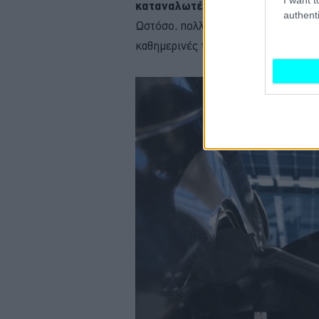
καταναλωτές
έχουν θετικές ή ουδέ
authenti
Ωστόσο, πολλοί οδηγοί παραμένουν α
καθημερινές τους ανάγκες κινητικότ