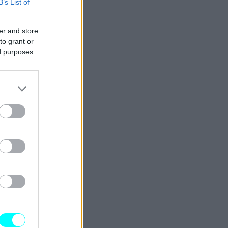
B’s List of
er and store
to grant or
ed purposes