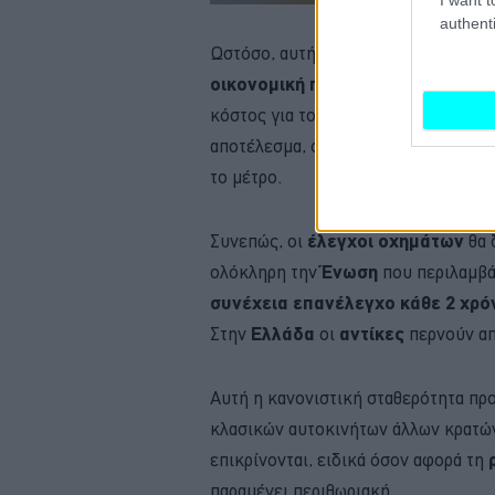
authenti
Ωστόσο, αυτή η ιδέα, η οποία αναβί
οικονομική πραγματικότητα
. Αυτ
κόστος για τους οδηγούς, ένα σημεί
αποτέλεσμα, οι υπουργοί Μεταφορώ
το μέτρο.
Συνεπώς, οι
έλεγχοι οχημάτων
θα 
ολόκληρη την
Ένωση
που περιλαμβά
συνέχεια επανέλεγχο κάθε 2 χρό
Στην
Ελλάδα
οι
αντίκες
περνούν α
Αυτή η κανονιστική σταθερότητα πρ
κλασικών αυτοκινήτων άλλων κρατών 
επικρίνονται, ειδικά όσον αφορά τη
παραμένει περιθωριακή.