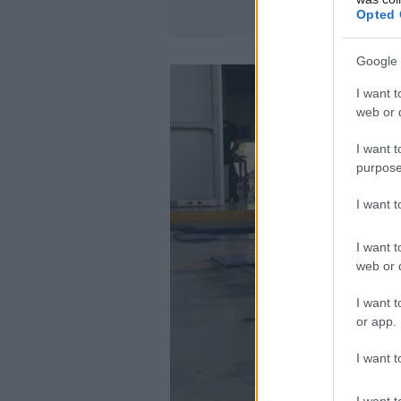
Opted 
Google 
I want t
web or d
I want t
purpose
I want 
I want t
web or d
I want t
or app.
I want t
I want t