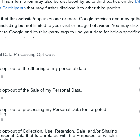
. This information may also be disclosed by us to third parties on the
IA
Participants
that may further disclose it to other third parties.
 "TESLA" ΠΟΥ ΗΡΘΑΝ ΣΤΗΝ ΕΛΛΑΔΑ 
 that this website/app uses one or more Google services and may gath
including but not limited to your visit or usage behaviour. You may click 
 to Google and its third-party tags to use your data for below specifi
ogle consent section.
l Data Processing Opt Outs
o opt-out of the Sharing of my personal data.
In
o opt-out of the Sale of my Personal Data.
In
to opt-out of processing my Personal Data for Targeted
ing.
In
o opt-out of Collection, Use, Retention, Sale, and/or Sharing
ersonal Data that Is Unrelated with the Purposes for which it
lected.