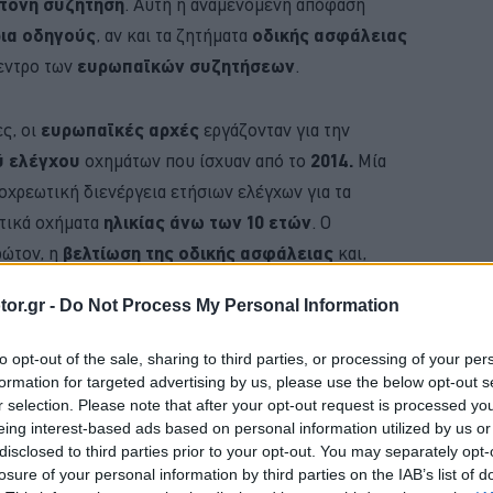
τονη συζήτηση
. Αυτή η αναμενόμενη απόφαση
ια οδηγούς
, αν και τα ζητήματα
οδικής ασφάλειας
εντρο των
ευρωπαϊκών συζητήσεων
.
ς, οι
ευρωπαϊκές αρχές
εργάζονταν για την
ύ ελέγχου
οχημάτων που ίσχυαν από το
2014.
Μία
ποχρεωτική διενέργεια ετήσιων ελέγχων για τα
ατικά οχήματα
ηλικίας άνω των 10 ετών
. Ο
ρώτον, η
βελτίωση της οδικής ασφάλειας
και,
οντικών επιπτώσεων
των παλαιότερων οχημάτων.
or.gr -
Do Not Process My Personal Information
BUY NOW
to opt-out of the sale, sharing to third parties, or processing of your per
formation for targeted advertising by us, please use the below opt-out s
VIP VAN ΜΟΝΟ ΜΕ 12 ΕΥΡΩ ΤΟ ΑΤΟΜΟ
r selection. Please note that after your opt-out request is processed y
eing interest-based ads based on personal information utilized by us or
FABIA ME 119 ΕΥΡΩ ΤΟ ΜΗΝΑ 
disclosed to third parties prior to your opt-out. You may separately opt-
losure of your personal information by third parties on the IAB’s list of
Ε ΤΑ ΝΕΑ ΜΟΝΤΕΛΑ ΤΗΣ BMW 