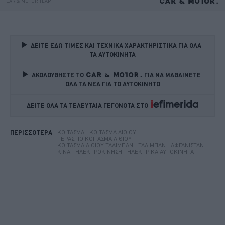
ΔΕΙΤΕ ΕΔΩ ΤΙΜΕΣ ΚΑΙ ΤΕΧΝΙΚΑ ΧΑΡΑΚΤΗΡΙΣΤΙΚΑ ΓΙΑ ΟΛΑ 
ΤΑ ΑΥΤΟΚΙΝΗΤΑ
ΑΚΟΛΟΥΘΗΣΤΕ ΤΟ
ΓΙΑ ΝΑ ΜΑΘΑΙΝΕΤΕ 
ΟΛΑ ΤΑ ΝΕΑ ΓΙΑ ΤΟ ΑΥΤΟΚΙΝΗΤΟ
ΔΕΙΤΕ ΟΛΑ ΤΑ ΤΕΛΕΥΤΑΙΑ ΓΕΓΟΝΟΤΑ ΣΤΟ    
ΚΟΊΤΑΣΜΑ
ΚΟΊΤΑΣΜΑ ΛΙΘΊΟΥ
ΠΕΡΙΣΣΟΤΕΡΑ
ΤΕΡΆΣΤΙΟ ΚΟΊΤΑΣΜΑ ΛΙΘΊΟΥ
ΚΟΊΤΑΣΜΑ ΛΙΘΊΟΥ ΤΑΛΙΜΠΆΝ
ΤΑΛΙΜΠΆΝ
ΑΦΓΑΝΙΣΤΆΝ
ΚΊΝΑ
ΗΛΕΚΤΡΟΚΊΝΗΣΗ
ΗΛΕΚΤΡΙΚΆ ΑΥΤΟΚΊΝΗΤΑ