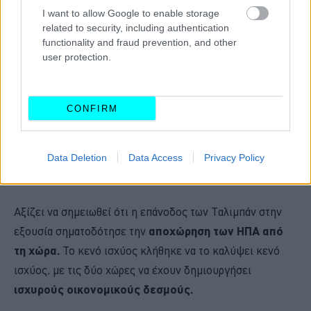
I want to allow Google to enable storage
related to security, including authentication
functionality and fraud prevention, and other
user protection.
Όπως προσθέτει, μάλιστα, το υπουργείο, η κινεζική
εταιρεία Gochin προσφέρθηκε να κατασκευάσει, μέσα σε
CONFIRM
διάστημα 7 μηνών, το
πέρασμα Σαλάνγκ,
έναν από τους
υψηλότερους ορεινούς δρόμους του πλανήτη
που
συνδέει το βόρειο Αφγανιστάν με την Καμπούλ, αλλά και
Data Deletion
Data Access
Privacy Policy
να δημιουργήσει μια
νέα σήραγγα.
Αξίζει να σημειωθεί ότι η επάνοδος των Ταλιμπάν στην
εξουσία σηματοδότησε την
αποχώρηση των ΗΠΑ από
τη χώρα.
Το κενό ισχύος κλήθηκε να το καλύψει κενό
ισχύος, με τις δύο χώρες να έχουν δημιουργήσει
ισχυρούς οικονομικούς δεσμούς.