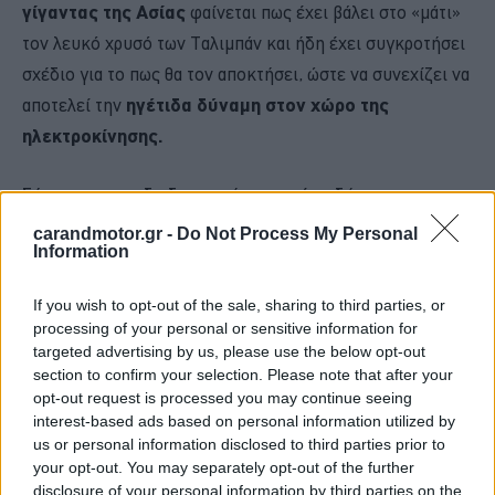
γίγαντας της Ασίας
φαίνεται πως έχει βάλει στο «μάτι»
τον λευκό χρυσό των Ταλιμπάν και ήδη έχει συγκροτήσει
σχέδιο για το πως θα τον αποκτήσει, ώστε να συνεχίζει να
αποτελεί την
ηγέτιδα δύναμη στον χώρο της
ηλεκτροκίνησης.
Σύμφωνα με τη διαδικτυακή υπηρεσία ειδήσεων για το
Αφγανιστάν, Khaama Press, το Υπουργείο Ορυχείων και
carandmotor.gr -
Do Not Process My Personal
Information
Πετρελαίου των Ταλιμπάν ανακοίνωσε ότι η κινεζική
εταιρεία Gochin εξέφρασε ενδιαφέρον να επενδύσει
10
If you wish to opt-out of the sale, sharing to third parties, or
δισ. δολάρια στα κοιτάσμα λιθίου
του Αφγανιστάν.
processing of your personal or sensitive information for
targeted advertising by us, please use the below opt-out
section to confirm your selection. Please note that after your
opt-out request is processed you may continue seeing
interest-based ads based on personal information utilized by
us or personal information disclosed to third parties prior to
your opt-out. You may separately opt-out of the further
disclosure of your personal information by third parties on the