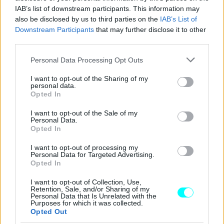
IAB’s list of downstream participants. This information may
also be disclosed by us to third parties on the
IAB’s List of
Downstream Participants
that may further disclose it to other
third parties.
Please note that this website/app uses one or more Google
Personal Data Processing Opt Outs
services and may gather and store information including but
not limited to your visit or usage behaviour. You may click to
I want to opt-out of the Sharing of my
personal data.
grant or deny consent to Google and its third-party tags to
Ειδικότερα, ο αναπληρωτής υπουργός Ορυχείων και
Opted In
use your data for below specified purposes in below Google
Πετρελαίου, Shahabuddin Delawar, συναντήθηκε με
consent section.
I want to opt-out of the Sale of my
Personal Data.
εκπροσώπους της κινεζικής εταιρείας στην Καμπούλ και
Opted In
διεμήνυσε ότι η
επένδυση θα δημιουργήσει 120.000
I want to opt-out of processing my
άμεσες και 1.000.000 έμμεσες θέσεις εργασίας
στη
Personal Data for Targeted Advertising.
Opted In
χώρα.
I want to opt-out of Collection, Use,
Retention, Sale, and/or Sharing of my
Personal Data that Is Unrelated with the
Purposes for which it was collected.
Opted Out