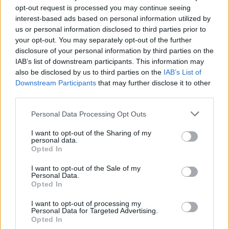
opt-out request is processed you may continue seeing
interest-based ads based on personal information utilized by
us or personal information disclosed to third parties prior to
your opt-out. You may separately opt-out of the further
disclosure of your personal information by third parties on the
IAB’s list of downstream participants. This information may
also be disclosed by us to third parties on the
IAB’s List of
Downstream Participants
that may further disclose it to other
third parties.
Please note that this website/app uses one or more Google
Personal Data Processing Opt Outs
services and may gather and store information including but
not limited to your visit or usage behaviour. You may click to
I want to opt-out of the Sharing of my
personal data.
grant or deny consent to Google and its third-party tags to
Opted In
use your data for below specified purposes in below Google
consent section.
I want to opt-out of the Sale of my
Personal Data.
Opted In
I want to opt-out of processing my
Personal Data for Targeted Advertising.
Opted In
Σχετικά με την πρόσφατη
δικαστική εμπλοκή
του