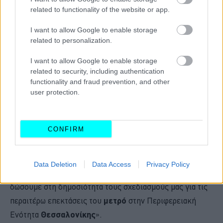
related to functionality of the website or app.
I want to allow Google to enable storage
related to personalization.
I want to allow Google to enable storage
related to security, including authentication
functionality and fraud prevention, and other
user protection.
Για το
μετρό
της
Θεσσαλονίκης
ο κ.
Σταϊκούρας
τόνισε
πως τον
Νοέμβριο θα παραδοθεί
στους συμπολίτες μας:
CONFIRM
«Για το
μετρό
έχουμε τοποθετηθεί με απόλυτο τρόπο. Το
Νοέμβριο του 2024
θα είναι έτοιμο και μετά
έξι με
οκτώ μήνες
θα είναι έτοιμη και η επέκτασή του προς την
Data Deletion
Data Access
Privacy Policy
Καλαμαριά
και το επόμενο χρονικό διάστημα θα
δώσουμε στη δημοσιότητα τους σχεδιασμούς μας για τις
περαιτέρω επεκτάσεις του
μετρό
στην Περιφερειακή
Ενότητα
Θεσσαλονίκης
».