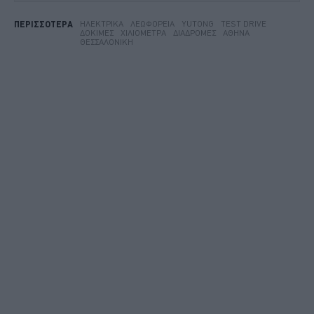
ΗΛΕΚΤΡΙΚΆ
ΛΕΩΦΟΡΕΊΑ
YUTONG
TEST DRIVE
ΠΕΡΙΣΣΟΤΕΡΑ
ΔΟΚΙΜΈΣ
ΧΙΛΙΌΜΕΤΡΑ
ΔΙΑΔΡΟΜΈΣ
ΑΘΉΝΑ
ΘΕΣΣΑΛΟΝΊΚΗ