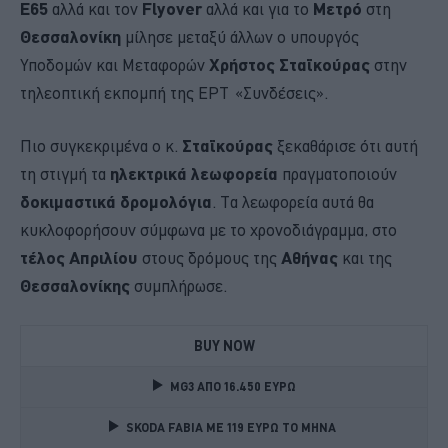
Ε65
αλλά και τον
Flyover
αλλά και για το
Μετρό
στη
Θεσσαλονίκη
μίλησε μεταξύ άλλων ο υπουργός
Υποδομών και Μεταφορών
Χρήστος Σταϊκούρας
στην
τηλεοπτική εκπομπή της ΕΡΤ «Συνδέσεις».
Πιο συγκεκριμένα ο κ.
Σταϊκούρας
ξεκαθάρισε ότι αυτή
τη στιγμή τα
ηλεκτρικά λεωφορεία
πραγματοποιούν
δοκιμαστικά δρομολόγια
. Τα λεωφορεία αυτά θα
κυκλοφορήσουν σύμφωνα με το χρονοδιάγραμμα, στο
τέλος Απριλίου
στους δρόμους της
Αθήνας
και της
Θεσσαλονίκης
συμπλήρωσε.
BUY NOW
MG3 ΑΠΟ 16.450 ΕΥΡΩ
SKODA FABIA ME 119 ΕΥΡΩ ΤΟ ΜΗΝΑ 