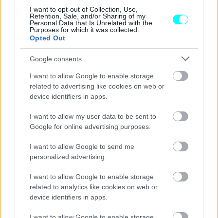
I want to opt-out of Collection, Use,
flyover
για τον οποίον σταματούν προσωρινά οι εργασίες
Retention, Sale, and/or Sharing of my
Personal Data that Is Unrelated with the
στη
Θεσσαλονίκη
ο υπουργός Υποδομών και Μεταφορών
Purposes for which it was collected.
Opted Out
εκτίμησε πως θα είναι μια προσωρινή εμπλοκή και το έργο
θα προχωρήσει κανονικά. «Πράγματι είχαμε μια
δικαστική
Google consents
εμπλοκή
την προηγούμενη εβδομάδα, την οποία θα
I want to allow Google to enable storage
επιδιώξουμε συλλογικά, η κυβέρνηση και το υπουργείο
related to advertising like cookies on web or
Περιβάλλοντος και Ενέργειας, να αντιμετωπίσουμε το
device identifiers in apps.
επόμενο χρονικό διάστημα. Αυτό φέρνει
μικρές
I want to allow my user data to be sent to
καθυστερήσεις
, αλλά εκτιμούμε ότι θα είναι παροδικές
Google for online advertising purposes.
και πολύ μικρές, έτσι ώστε το έργο πράγματι να
I want to allow Google to send me
ολοκληρωθεί το
2027
».
personalized advertising.
I want to allow Google to enable storage
related to analytics like cookies on web or
device identifiers in apps.
I want to allow Google to enable storage