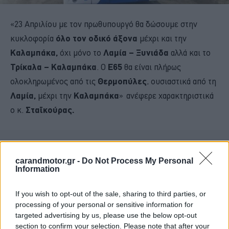
«23 Απριλίου με τον πρωθυπουργό θα δώσουμε στην
κυκλοφορία
όλο τον οδικό άξονα
μέχρι και την
Καλαμπάκα,
όχι μόνο το
Λαμία – Ξυνιάδα
αλλά και το
Τρίκαλα – Καλαμπάκα
. Ο
Ε65
θα είναι πλήρως
ολοκληρωμένος από τις
Θερμοπύλες
, ουσιαστικά από τη
Λαμία,
μέχρι την
Καλαμπάκα
» ανέφερε χαρακτηριστικά
ο κ.
Σταϊκούρας.
carandmotor.gr -
Do Not Process My Personal
Information
If you wish to opt-out of the sale, sharing to third parties, or
processing of your personal or sensitive information for
targeted advertising by us, please use the below opt-out
section to confirm your selection. Please note that after your