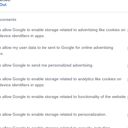
ια, 12 στα χέρια, 2 στο λαιμό και άλλα 2 στον κορμό,
Out
γματοποιεί όλες τις απαραίτητες κινήσεις.
consents
o allow Google to enable storage related to advertising like cookies on
evice identifiers in apps.
o allow my user data to be sent to Google for online advertising
s.
to allow Google to send me personalized advertising.
o allow Google to enable storage related to analytics like cookies on
evice identifiers in apps.
o allow Google to enable storage related to functionality of the website
o allow Google to enable storage related to personalization.
o allow Google to enable storage related to security, including