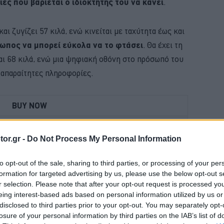
ιές που βαριέται ο ιδιοκτήτης του να κάνει
.
αι ζυγίζει 57 κιλά, ενώ κινείται με ταχύτητα έως και
ωπος να μπορεί εύκολα να το φτάσει
. Θα έχει τη
αι 68 κιλά, ενώ μια ψηφιακή οθόνη στο πρόσωπό του
ς απαραίτητες πληροφορίες.
BUY NOW
 ΑΥΤΟΚΙΝΗΤΟ ΜΕ 0,9% ΕΠΙΤΟΚΙΟ 
or.gr -
Do Not Process My Personal Information
 ΟΙ ΕΙΔΗΣΕΙΣ ΣΤΗΝ ΕΛΛΑΔΑ ΚΑΙ ΣΤΟΝ ΚΟΣΜΟ
to opt-out of the sale, sharing to third parties, or processing of your per
ΝΑΣ ΚΤΕΟ; ΜΑΘΕ ΣΤΗΝ ΑUTECO
formation for targeted advertising by us, please use the below opt-out s
r selection. Please note that after your opt-out request is processed y
Η ΝΕΑ MERCEDES GLB 
eing interest-based ads based on personal information utilized by us or
disclosed to third parties prior to your opt-out. You may separately opt-
losure of your personal information by third parties on the IAB’s list of