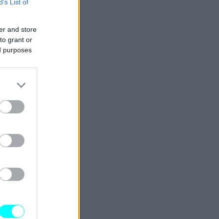
B’s List of
er and store
to grant or
ed purposes