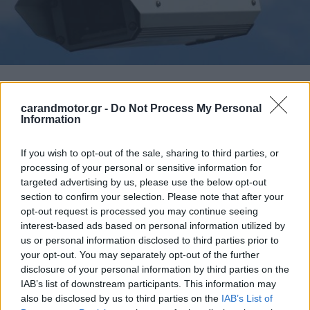
Αν και η τεχνολογία ακούγεται επαναστατική, στη πράξη
carandmotor.gr -
Do Not Process My Personal
λειτουργεί ήδη σε ορισμένες πόλεις ανά τον κόσμο
Information
και είναι ικανή να διακρίνει ρύπους όπως το μονοξείδιο
του άνθρακα, την αμμωνία, τους υδρογονάνθρακες και τα
If you wish to opt-out of the sale, sharing to third parties, or
processing of your personal or sensitive information for
οξείδια του αζώτου.
targeted advertising by us, please use the below opt-out
section to confirm your selection. Please note that after your
Στο στόχαστρο μπαίνουν εκτός από τα παλιά αυτοκίνητα
opt-out request is processed you may continue seeing
και τα επαγγελματικά οχήματα όπως είναι τα φορτηγά και
interest-based ads based on personal information utilized by
us or personal information disclosed to third parties prior to
τα βάν, τα οποία σύμφωνα με εκτιμήσεις
ευθύνονται για
your opt-out. You may separately opt-out of the further
το 40% των επιβλαβών εκπομπών και είναι αυτά που
disclosure of your personal information by third parties on the
θα πρέπει να μπαίνουν στο στόχαστρο.
IAB’s list of downstream participants. This information may
also be disclosed by us to third parties on the
IAB’s List of