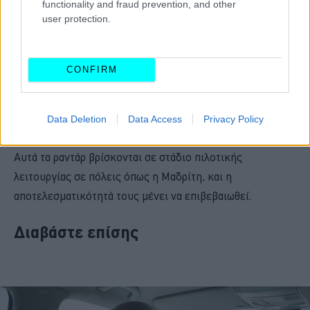
functionality and fraud prevention, and other
user protection.
Η παρουσία αυτών των έξυπνων ραντάρ στο δρόμο δεν θα
απαγορεύσει άμεσα τη κυκλοφορία παλιών αυτοκινήτων,
CONFIRM
αλλά
θα καταστήσει ασύμφορη οικονομικά τη
κυκλοφορία τους, καθώς τα πολλαπλά πρόστιμα που
Data Deletion
Data Access
Privacy Policy
θα δέχεται ο οδηγός θα λειτουργούν αποτρεπτικά.
Αυτά τα ραντάρ βρίσκονται σε στάδιο πιλοτικής
λειτουργίας σε πόλεις όπως η Μαδρίτη, και η
αποτελεσματικότητά τους μένει να επιβεβαιωθεί.
Διαβάστε επίσης