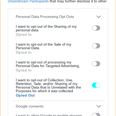
Downstream Participants
that may further disclose it to other
third parties.
Please note that this website/app uses one or more Google
Personal Data Processing Opt Outs
services and may gather and store information including but
not limited to your visit or usage behaviour. You may click to
I want to opt-out of the Sharing of my
personal data.
grant or deny consent to Google and its third-party tags to
Opted In
use your data for below specified purposes in below Google
consent section.
I want to opt-out of the Sale of my
Personal Data.
Opted In
I want to opt-out of processing my
Personal Data for Targeted Advertising.
Opted In
I want to opt-out of Collection, Use,
Retention, Sale, and/or Sharing of my
Personal Data that Is Unrelated with the
Purposes for which it was collected.
Opted Out
Google consents
I want to allow Google to enable storage