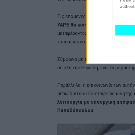
authenti
Τις επόμενες ημέρες,
τα ρομπότ πο
YAPE θα κινηθούν στον πεζόδρομ
μεταφέροντας εφημερίδες, αλληλογρ
τοπικά καταστήματα.
Σύμφωνα με την e-Trikala η πιλοτικ
σε όλη την Ευρώπη, ενώ τα ρομπότ 
Παράλληλα, η επικοινωνία των αυτό
μέσω δικτύου 5G εταιρείας κινητής
λειτουργία με υπουργική απόφα
Παπαδόπουλου
.