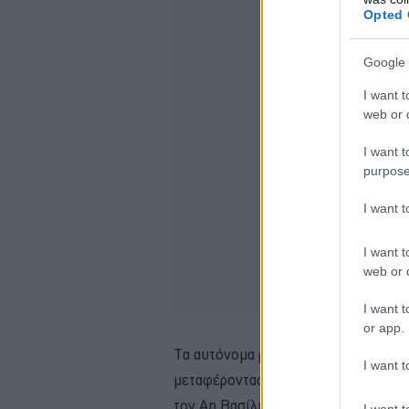
Opted 
Google 
I want t
web or d
I want t
purpose
I want 
I want t
web or d
I want t
or app.
Τα αυτόνομα ρομπότ ξεκίνησαν τις «
I want t
μεταφέροντας τα γράμματα των μικρ
τον Αη Βασίλη.
I want t