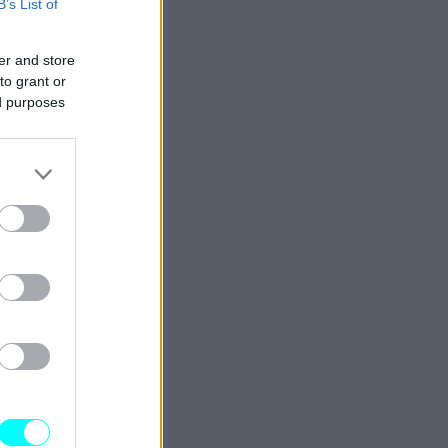
B’s List of
er and store
to grant or
ed purposes