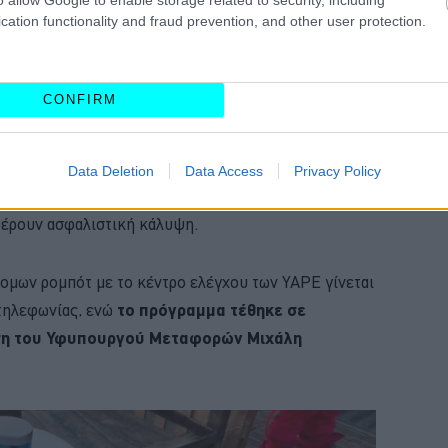
cation functionality and fraud prevention, and other user protection.
υ κατασκευάζονται από την ιταλική εταιρεία
ο της Ασκληπιού
,
στο κέντρο της πόλης
,
CONFIRM
αφία και μικρά πακέτα από τους προμηθευτές στα
Data Deletion
Data Access
Privacy Policy
ή δοκιμή των αυτόνομων ρομπότ αποτελεί καινοτομία
φέρουν ασφαλιστική κάλυψη.
νομων ρομπότ με το κέντρο ελέγχου των YAPE γίνεται
 τηλεφωνίας, ενώ
το πρόγραμμα τέθηκε σε
ση του Υφυπουργού Μεταφορών Μιχάλη