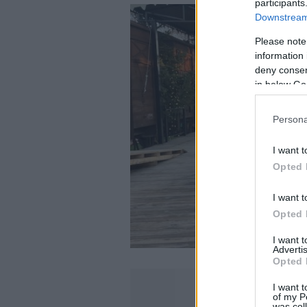
participants
Downstream 
Please note
information 
deny consent
in below Go
Persona
I want t
Opted 
I want t
Opted 
I want 
Advertis
Opted 
I want t
of my P
was col