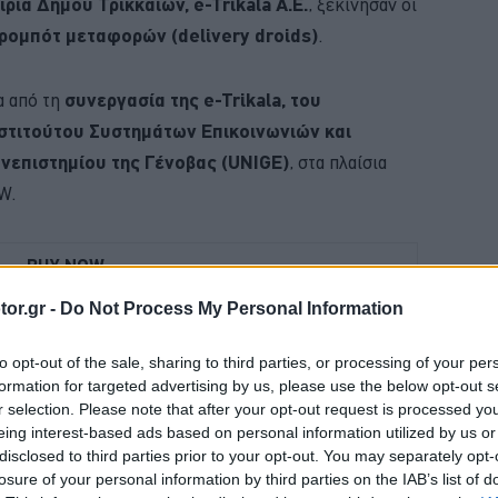
ρία Δήμου Τρικκαίων, e-Trikala A.E.
, ξεκίνησαν οι
ρομπότ μεταφορών (delivery droids)
.
α από τη
συνεργασία της e-Trikala, του
στιτούτου Συστημάτων Επικοινωνιών και
ανεπιστημίου της Γένοβας (UNIGE)
, στα πλαίσια
W.
BUY NOW
or.gr -
Do Not Process My Personal Information
ΝΑΣ ΚΤΕΟ; ΜΑΘΕ ΣΤΗΝ ΑUTECO
ΚΑΡΤΑ ΚΑΥΣΑΕΡΙΩΝ; ΚΛΕΙΣΕ ΡΑΝΤΕΒΟΥ
to opt-out of the sale, sharing to third parties, or processing of your per
formation for targeted advertising by us, please use the below opt-out s
MG3 ΑΠΟ 16.450 ΕΥΡΩ
r selection. Please note that after your opt-out request is processed y
eing interest-based ads based on personal information utilized by us or
 4 ΕΠΙΣΤΡΕΦΕΙ -ΠΟΣΟ ΚΟΣΤΙΖΕΙ 
disclosed to third parties prior to your opt-out. You may separately opt-
losure of your personal information by third parties on the IAB’s list of