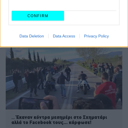
CONFIRM
Βροχή οι κλήσεις των 350 ευρώ σε Αττική
και επαρχία -Για ποια παράβαση 1.857 οδηγοί
Data Deletion
Data Access
Privacy Policy
έχασαν το δίπλωμα
Έκαναν κόντρα μεσημέρι στο Σχηματάρι
αλλά το Facebook τους... κάρφωσε!