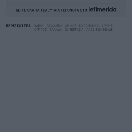
ΔΕΙΤΕ ΟΛΑ ΤΑ ΤΕΛΕΥΤΑΙΑ ΓΕΓΟΝΟΤΑ ΣΤΟ    
ΟΔΙΚΉ
ΑΣΦΆΛΕΙΑ
ΔΉΜΑΣ
ΚΥΡΑΝΆΚΗΣ
ΥΠΥΜΕ
ΠΕΡΙΣΣΟΤΕΡΑ
ΚΎΠΡΟΣ
ΕΛΛΆΔΑ
ΣΥΝΕΡΓΑΣΊΑ
ΑΛΈΞΗ ΒΑΦΕΆΔΗ