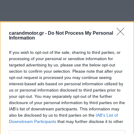
carandmotor.gr -
Do Not Process My Personal
Information
If you wish to opt-out of the sale, sharing to third parties, or
processing of your personal or sensitive information for
targeted advertising by us, please use the below opt-out
section to confirm your selection. Please note that after your
opt-out request is processed you may continue seeing
interest-based ads based on personal information utilized by
us or personal information disclosed to third parties prior to
your opt-out. You may separately opt-out of the further
Συγκεκριμένα, οι δύο πλευρές συμφώνησαν στην
disclosure of your personal information by third parties on the
ανταλλαγή
τεχνογνωσίας
και βέλτιστων πρακτικών με
IAB’s list of downstream participants. This information may
also be disclosed by us to third parties on the
IAB’s List of
σκοπό την ενίσχυση του επιπέδου της
οδικής
Downstream Participants
that may further disclose it to other
ασφάλειας
και στις δύο χώρες.
third parties.