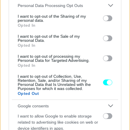
Please note that this website/app uses one or more Google
Personal Data Processing Opt Outs
Επιπλέον, κατά τη διάρκεια της συνάντησης συζητήθηκαν
services and may gather and store information including but
οι τρόποι ανάδειξης της γεωστρατηγικής σημασίας της
not limited to your visit or usage behaviour. You may click to
I want to opt-out of the Sharing of my
personal data.
grant or deny consent to Google and its third-party tags to
Ελλάδας και της Κύπρου εντός του
Ευρωπαϊκού
Opted In
use your data for below specified purposes in below Google
Δικτύου Μεταφορών
(ΤΝΤ) και ειδικότερα του
consent section.
I want to opt-out of the Sale of my
Ευρωπαϊκού Διαδρόμου Μεταφορών «Βαλτικής – Μαύρης
Personal Data.
Opted In
Θάλασσας – Αιγαίου»
(BBA).
I want to opt-out of processing my
Personal Data for Targeted Advertising.
Opted In
I want to opt-out of Collection, Use,
Retention, Sale, and/or Sharing of my
Personal Data that Is Unrelated with the
Purposes for which it was collected.
Opted Out
Google consents
I want to allow Google to enable storage
related to advertising like cookies on web or
device identifiers in apps.