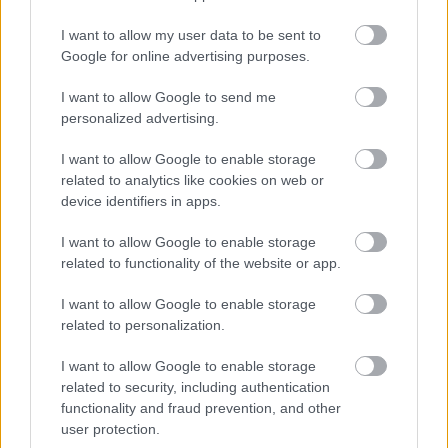
I want to allow my user data to be sent to
Google for online advertising purposes.
Σχετικά, συμφωνήθηκε η
εντατικοποίηση συνεργασίας
I want to allow Google to send me
των δύο μερών, ενόψει της ανάληψης της Προεδρίας του
personalized advertising.
Συμβουλίου της ΕΕ από την
Κύπρο
την
1η Ιανουαρίου
I want to allow Google to enable storage
του 2026
και με φόντο την Ελληνική Προεδρία το
related to analytics like cookies on web or
δεύτερο εξάμηνο του 2027.
device identifiers in apps.
I want to allow Google to enable storage
ΔΙΑΒΑΣΤΕ ΕΠΙΣΗΣ
related to functionality of the website or app.
I want to allow Google to enable storage
related to personalization.
I want to allow Google to enable storage
related to security, including authentication
functionality and fraud prevention, and other
user protection.