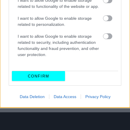
I want to allow Google to enable storage
related to functionality of the website or app.
I want to allow Google to enable storage
Με αυτή την τιμή, επίσης, οι αγοραστές θα μπορούν να
related to personalization.
κλείνουν ραντεβού με τον διευθυντή Δημιουργικού της
I want to allow Google to enable storage
Spectre, με τον οποίο θα συζητούν τις αμέτρητες
related to security, including authentication
επιλογές εξατομίκευσης. Σε αυτές περιλαμβάνονται τα
functionality and fraud prevention, and other
user protection.
χρώματα, τα υλικά και οι λεπτομέρειες του εσωτερικού.
Στη συνέχεια, η Spectre θα κατασκευάζει το Type 10 με
βάση τις επιλογές αυτές, και ο αγοραστής θα καλείται να
CONFIRM
το οδηγήσει δοκιμαστικά, πριν το σπάνιο και εξωφρενικό
Spectre Type 10 του περάσει στα χέρια του.
Data Deletion
Data Access
Privacy Policy