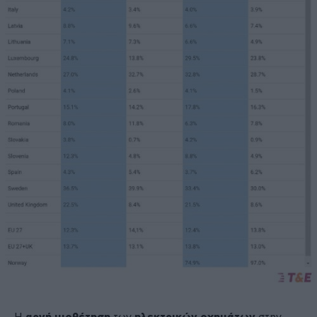
Η
αργή υιοθέτηση
των
ηλεκτρικών οχημάτων
στην