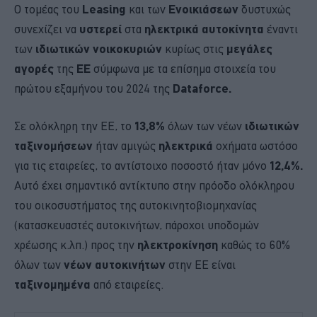
Ο τομέας του
Leasing
και των
Ενοικιάσεων
δυστυχώς
συνεχίζει να
υστερεί
στα
ηλεκτρικά αυτοκίνητα
έναντι
των
ιδιωτικών νοικοκυριών
κυρίως στις
μεγάλες
αγορές
της
ΕΕ
σύμφωνα με τα επίσημα στοιχεία του
πρώτου εξαμήνου του 2024 της
Dataforce.
Σε ολόκληρη την ΕΕ, το
13,8%
όλων των νέων
ιδιωτικών
ταξινομήσεων
ήταν αμιγώς
ηλεκτρικά
οχήματα ωστόσο
για τις εταιρείες, το αντίστοιχο ποσοστό ήταν μόνο
12,4%.
Αυτό έχει σημαντικό αντίκτυπο στην πρόοδο ολόκληρου
του οικοσυστήματος της αυτοκινητοβιομηχανίας
(κατασκευαστές αυτοκινήτων, πάροχοι υποδομών
χρέωσης κ.λπ.) προς την
ηλεκτροκίνηση
καθώς το 60%
όλων των
νέων αυτοκινήτων
στην ΕΕ είναι
ταξινομημένα
από εταιρείες.