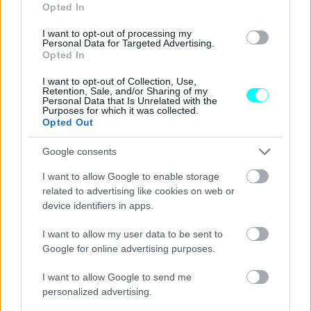
Opted In
επιχειρήσεις έχουν επίσης τα οικονομικά μέσα να
επενδύσουν σε
πράσινη τεχνολογία
όπως τα EV. Ως εκ
I want to opt-out of processing my
Personal Data for Targeted Advertising.
τούτου, οι εταιρείες θα πρέπει να είναι πολύ μπροστά από
Opted In
την ιδιωτική αγορά και να οδηγήσουν τη μετάβαση στην
I want to opt-out of Collection, Use,
ηλεκτρική.
Retention, Sale, and/or Sharing of my
Personal Data that Is Unrelated with the
Purposes for which it was collected.
Opted Out
Google consents
I want to allow Google to enable storage
related to advertising like cookies on web or
device identifiers in apps.
I want to allow my user data to be sent to
Google for online advertising purposes.
I want to allow Google to send me
personalized advertising.