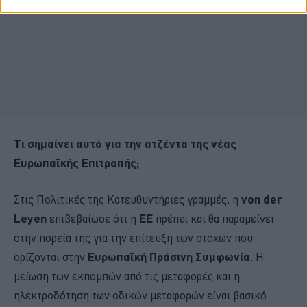
Τι σημαίνει αυτό για την ατζέντα της νέας
Ευρωπαϊκής Επιτροπής;
Στις Πολιτικές της Κατευθυντήριες γραμμές, η
von der
Leyen
επιβεβαίωσε ότι η
ΕΕ
πρέπει και θα παραμείνει
στην πορεία της για την επίτευξη των στόχων που
ορίζονται στην
Ευρωπαϊκή Πράσινη Συμφωνία
. Η
μείωση των εκπομπών από τις μεταφορές και η
ηλεκτροδότηση των οδικών μεταφορών είναι βασικό