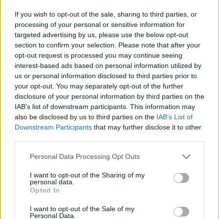
οι
δημοσιονομικές αλλαγές
που εισήγαγε το Βέλγιο,
If you wish to opt-out of the sale, sharing to third parties, or
processing of your personal or sensitive information for
καταργώντας σταδιακά τις φορολογικές περικοπές για τα
targeted advertising by us, please use the below opt-out
εταιρικά αυτοκίνητα ορυκτών καυσίμων.
section to confirm your selection. Please note that after your
opt-out request is processed you may continue seeing
Στην Ελλάδα αντίθετα το
ποσοστό
των
ηλεκτρικών
interest-based ads based on personal information utilized by
us or personal information disclosed to third parties prior to
εταιρικών
αυτοκινήτων ανήλθε σε
5,1%
ενώ το
your opt-out. You may separately opt-out of the further
αντίστοιχο ποσοστό των πωλήσεων λιανικής
disclosure of your personal information by third parties on the
περιορίστηκε σε
3%.
Ωστόσο και στη χώρα μας σε σχέση
IAB’s list of downstream participants. This information may
also be disclosed by us to third parties on the
IAB’s List of
με το αντίστοιχο διάστημα του 2023 οι
πωλήσεις
Downstream Participants
that may further disclose it to other
εταιρικών ηλεκτρικών αυτοκινήτων
σημειώνουν
third parties.
πτώση 10,5%
ενώ αντίθετα οι πωλήσεις ηλεκτρικών ΙΧ
Please note that this website/app uses one or more Google
Personal Data Processing Opt Outs
στη λιανική σημειώνουν
άνοδο 15,3%.
services and may gather and store information including but
not limited to your visit or usage behaviour. You may click to
I want to opt-out of the Sharing of my
personal data.
grant or deny consent to Google and its third-party tags to
Τα
εταιρικά αυτοκίνητα
είναι ένα προνόμιο που δίνουν
Opted In
use your data for below specified purposes in below Google
οι
εργοδότες
στους υπαλλήλους τους και αμφότεροι
consent section.
I want to opt-out of the Sale of my
λαμβάνουν
φορολογικές ελαφρύνσεις
για αυτό. Οι
Personal Data.