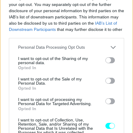
your opt-out. You may separately opt-out of the further
disclosure of your personal information by third parties on the
IAB’s list of downstream participants. This information may
also be disclosed by us to third parties on the
IAB’s List of
Downstream Participants
that may further disclose it to other
third parties.
Please note that this website/app uses one or more Google
Personal Data Processing Opt Outs
services and may gather and store information including but
not limited to your visit or usage behaviour. You may click to
I want to opt-out of the Sharing of my
personal data.
grant or deny consent to Google and its third-party tags to
Opted In
use your data for below specified purposes in below Google
consent section.
I want to opt-out of the Sale of my
Personal Data.
Opted In
I want to opt-out of processing my
Personal Data for Targeted Advertising.
Opted In
I want to opt-out of Collection, Use,
Retention, Sale, and/or Sharing of my
Personal Data that Is Unrelated with the
Μάλιστα
το 2024 η Μάλτα σημείωσε τον δεύτερο
Purposes for which it was collected.