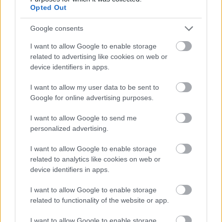
Opted Out
υψηλότερο αριθμό καταχωρημένων νέων
ηλεκτρικών οχημάτων στην ΕΕ,
μετά τη Δανία,
Google consents
ξεπερνώντας κατά πολύ τον ευρωπαϊκό μέσο όρο του
I want to allow Google to enable storage
13,6%.
related to advertising like cookies on web or
device identifiers in apps.
Διαβάστε επίσης
I want to allow my user data to be sent to
Google for online advertising purposes.
I want to allow Google to send me
personalized advertising.
I want to allow Google to enable storage
related to analytics like cookies on web or
device identifiers in apps.
I want to allow Google to enable storage
related to functionality of the website or app.
I want to allow Google to enable storage