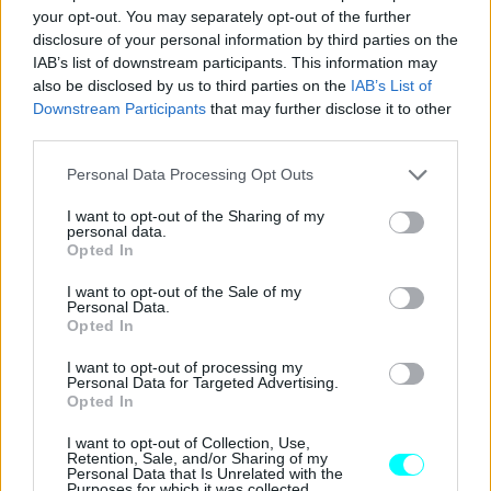
your opt-out. You may separately opt-out of the further
disclosure of your personal information by third parties on the
IAB’s list of downstream participants. This information may
also be disclosed by us to third parties on the
IAB’s List of
Downstream Participants
that may further disclose it to other
third parties.
Please note that this website/app uses one or more Google
Personal Data Processing Opt Outs
services and may gather and store information including but
not limited to your visit or usage behaviour. You may click to
I want to opt-out of the Sharing of my
personal data.
grant or deny consent to Google and its third-party tags to
Opted In
use your data for below specified purposes in below Google
consent section.
I want to opt-out of the Sale of my
Personal Data.
Opted In
I want to opt-out of processing my
Personal Data for Targeted Advertising.
Αποφυγή του υπερβολικού βάρους
Opted In
I want to opt-out of Collection, Use,
«
Αφαιρέστε περιττά αντικείμενα
από το όχημά σας,
Retention, Sale, and/or Sharing of my
Personal Data that Is Unrelated with the
καθώς το υπερβολικό βάρος μπορεί να αυξήσει την
Purposes for which it was collected.