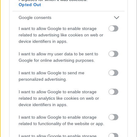
Opted Out
κατανάλωση καυσίμου», μας συμβουλεύει χαρακτηριστικά
η τεχνητή νοημοσύνη.
Google consents
I want to allow Google to enable storage
related to advertising like cookies on web or
device identifiers in apps.
I want to allow my user data to be sent to
Google for online advertising purposes.
I want to allow Google to send me
personalized advertising.
I want to allow Google to enable storage
related to analytics like cookies on web or
device identifiers in apps.
I want to allow Google to enable storage
Για παράδειγμα, το
καλοκαίρι
δεν χρειάζεται να
related to functionality of the website or app.
κουβαλάμε στο πορτμπαγκάζ του αυτοκινήτου μας
I want to allow Google to enable storage