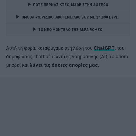
ΠΟΤΕ ΠΕΡΝΑΣ ΚΤΕΟ; ΜΑΘΕ ΣΤΗΝ ΑUTECO
OMODA -ΥΒΡΙΔΙΚΟ ΟΙΚΟΓΕΝΕΙΑΚΟ SUV ME 24.990 ΕΥΡΩ 
TO NEO MONTΕΛΟ ΤΗΣ ALFA ROMEO 
Αυτή τη φορά, καταφύγαμε στη λύση του
ChatGPT
,
του
δημοφιλούς chatbot τεχνητής νοημοσύνης (AI), το οποίο
μπορεί και
λύνει τις όποιες απορίες μας
.