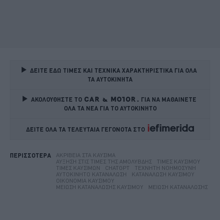
ΔΕΙΤΕ ΕΔΩ ΤΙΜΕΣ ΚΑΙ ΤΕΧΝΙΚΑ ΧΑΡΑΚΤΗΡΙΣΤΙΚΑ ΓΙΑ ΟΛΑ 
ΤΑ ΑΥΤΟΚΙΝΗΤΑ
ΑΚΟΛΟΥΘΗΣΤΕ ΤΟ
ΓΙΑ ΝΑ ΜΑΘΑΙΝΕΤΕ 
ΟΛΑ ΤΑ ΝΕΑ ΓΙΑ ΤΟ ΑΥΤΟΚΙΝΗΤΟ
ΔΕΙΤΕ ΟΛΑ ΤΑ ΤΕΛΕΥΤΑΙΑ ΓΕΓΟΝΟΤΑ ΣΤΟ    
ΑΚΡΊΒΕΙΑ ΣΤΑ ΚΑΎΣΙΜΑ
ΠΕΡΙΣΣΟΤΕΡΑ
ΑΎΞΗΣΗ ΣΤΙΣ ΤΙΜΈΣ ΤΗΣ ΑΜΌΛΥΒΔΗΣ
ΤΙΜΈΣ ΚΑΥΣΊΜΟΥ
ΤΙΜΈΣ ΚΑΥΣΊΜΩΝ
CHATGPT
ΤΕΧΝΗΤΉ ΝΟΗΜΟΣΎΝΗ
ΑΥΤΟΚΊΝΗΤΟ ΚΑΤΑΝΆΛΩΣΗ
ΚΑΤΑΝΆΛΩΣΗ ΚΑΥΣΊΜΟΥ
ΟΙΚΟΝΟΜΊΑ ΚΑΥΣΊΜΟΥ
ΜΕΊΩΣΗ ΚΑΤΑΝΆΛΩΣΗΣ ΚΑΥΣΊΜΟΥ
ΜΕΊΩΣΗ ΚΑΤΑΝΆΛΩΣΗΣ