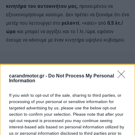
κινητήρα του αυτοκινήτου μας,
προκειμένου να
εξοικονομήσουμε καύσιμο. Δεν πρέπει να ξεχνάμε ότι ένα
μοτέρ που λειτουργεί στο
ρελαντί
, «καίει» από
0,5 λτ./
ώρα
και μπορεί να αγγίξει και το 1 λτ./ώρα, εφόσον
έχουμε να κάνουμε με έναν κινητήρα υψηλού κυβισμού.
carandmotor.gr -
Do Not Process My Personal
Information
If you wish to opt-out of the sale, sharing to third parties, or
processing of your personal or sensitive information for
targeted advertising by us, please use the below opt-out
section to confirm your selection. Please note that after your
opt-out request is processed you may continue seeing
interest-based ads based on personal information utilized by
us or personal information disclosed to third parties prior to