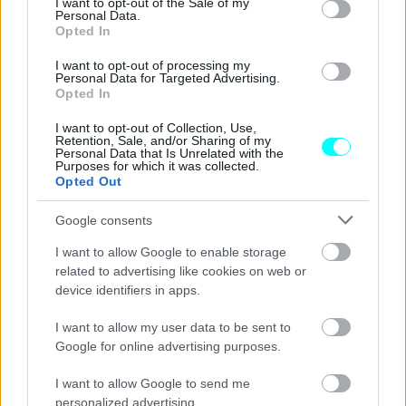
I want to opt-out of the Sale of my
Personal Data.
κυκλοφορήσει τον
επόμενο χρόνο
, με τιμή
60.000
Opted In
ευρώ
. Μέσα στις δυνατότητές του, είναι και η
αυτόνομη
I want to opt-out of processing my
οδήγηση
. Πατώντας μονάχα ένα κουμπί από το
Personal Data for Targeted Advertising.
Opted In
εσωτερικό, ο χρήστης θα μεταφέρεται στον προορισμό
που έχει επιλέξει,
χωρίς να χρειαστεί να κάνει
I want to opt-out of Collection, Use,
Retention, Sale, and/or Sharing of my
απολύτως τίποτα άλλο
.
Personal Data that Is Unrelated with the
Purposes for which it was collected.
Opted Out
Θα λαμβάνει υπόψιν του τις
καιρικές συνθήκες
, ώστε να
Google consents
μην αποφευχθεί ενδεχόμενη «ταλαιπωρία» για τον
επιβάτη. Σε περίπτωση που κάποιος επιθυμεί να το
I want to allow Google to enable storage
related to advertising like cookies on web or
χειριστεί ο ίδιος, τότε θα χρησιμοποιεί ένα
joystick
που
device identifiers in apps.
υπάρχει για τη
χειροκίνητη λειτουργία
. Εξυπακούεται
πως οι ενδιαφερόμενοι, θα πρέπει προηγουμένως να
I want to allow my user data to be sent to
Google for online advertising purposes.
περάσουν επιτυχώς
τις
εξετάσεις
για το
συγκεκριμένο μοντέλο.
I want to allow Google to send me
personalized advertising.