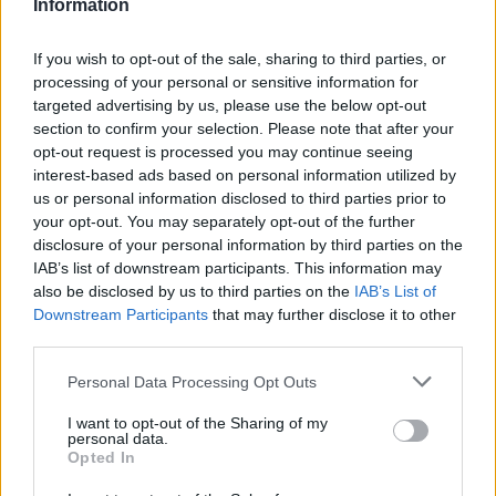
Information
If you wish to opt-out of the sale, sharing to third parties, or
processing of your personal or sensitive information for
targeted advertising by us, please use the below opt-out
section to confirm your selection. Please note that after your
opt-out request is processed you may continue seeing
interest-based ads based on personal information utilized by
us or personal information disclosed to third parties prior to
your opt-out. You may separately opt-out of the further
disclosure of your personal information by third parties on the
IAB’s list of downstream participants. This information may
also be disclosed by us to third parties on the
IAB’s List of
Downstream Participants
that may further disclose it to other
third parties.
Please note that this website/app uses one or more Google
Personal Data Processing Opt Outs
services and may gather and store information including but
not limited to your visit or usage behaviour. You may click to
I want to opt-out of the Sharing of my
personal data.
grant or deny consent to Google and its third-party tags to
Opted In
use your data for below specified purposes in below Google
consent section.
Σύμφωνα με τις πληροφορίες, προγραμματίζεται να