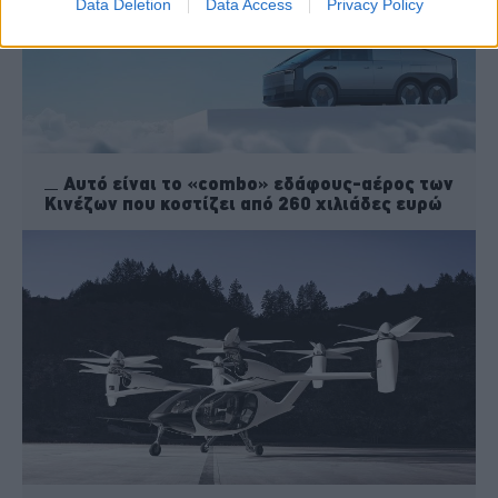
Data Deletion
Data Access
Privacy Policy
Αυτό είναι το «combo» εδάφους-αέρος των
Κινέζων που κοστίζει από 260 χιλιάδες ευρώ