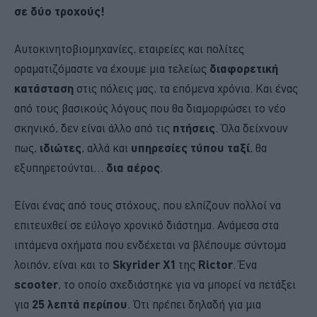
σε δύο τροχούς!
Αυτοκινητοβιομηχανίες, εταιρείες και πολίτες
οραματιζόμαστε να έχουμε μια τελείως
διαφορετική
κατάσταση
στις πόλεις μας, τα επόμενα χρόνια. Και ένας
από τους βασικούς λόγους που θα διαμορφώσει το νέο
σκηνικό, δεν είναι άλλο από τις
πτήσεις
. Όλα δείχνουν
πως,
ιδιώτες
, αλλά και
υπηρεσίες τύπου ταξί
, θα
εξυπηρετούνται…
δια αέρος
.
Είναι ένας από τους στόχους, που ελπίζουν πολλοί να
επιτευχθεί σε εύλογο χρονικό διάστημα. Ανάμεσα στα
ιπτάμενα οχήματα που ενδέχεται να βλέπουμε σύντομα
λοιπόν, είναι και το
Skyrider X1
της
Rictor
. Ένα
scooter
, το οποίο σχεδιάστηκε για να μπορεί να πετάξει
για
25 λεπτά περίπου
. Ότι πρέπει δηλαδή για μια