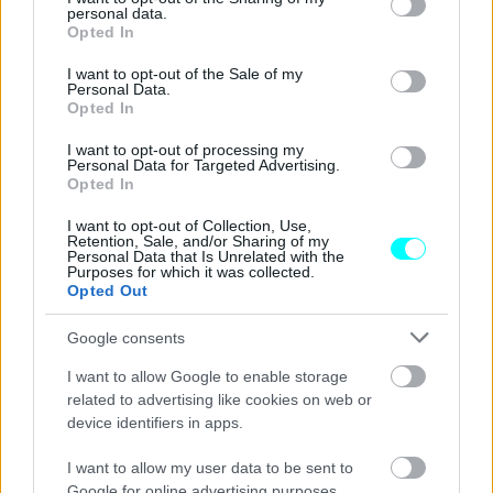
personal data.
grant or deny consent to Google and its third-party tags to
Opted In
use your data for below specified purposes in below Google
consent section.
I want to opt-out of the Sale of my
Personal Data.
Opted In
Ο Narcis George Mares δεν “ανακοίνωσε” τεχνικά
I want to opt-out of processing my
χαρακτηριστικά για τις ψηφιακές δημιουργίες του. Εμείς
Personal Data for Targeted Advertising.
Opted In
απλά
να υπενθυμίσουμε ότι οι σπορ εκδόσεις Gordini
του Renault 8 παρουσιάστηκε το 1964 και διέθεταν
I want to opt-out of Collection, Use,
Retention, Sale, and/or Sharing of my
βελτιωμένο ατμοσφαιρικό κινητήρα βενζίνης 1.100
Personal Data that Is Unrelated with the
Purposes for which it was collected.
κ.εκ. με ισχύ 88 ίππων
και 1.3 με 100 ίππους (facelift).
Opted Out
Google consents
I want to allow Google to enable storage
related to advertising like cookies on web or
device identifiers in apps.
I want to allow my user data to be sent to
Google for online advertising purposes.