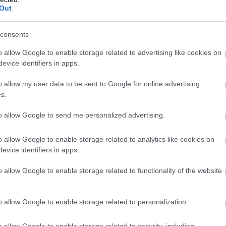
Out
skvich υπάρχει και έτσι συνεχίζει να μεγαλώνει την
consents
ήφιο αγοραστικό κοινό που απευθύνεται.
Το νεότερο
o allow Google to enable storage related to advertising like cookies on
αποτελεί ότι καλύτερο διαθέτει
, καθώς πρόκειται
evice identifiers in apps.
και επτά επιβάτες, και ονομάζεται 8.
o allow my user data to be sent to Google for online advertising
s.
BUY NOW
to allow Google to send me personalized advertising.
ΝΑΣ ΚΤΕΟ; ΜΑΘΕ ΣΤΗΝ ΑUTECO
o allow Google to enable storage related to analytics like cookies on
evice identifiers in apps.
MG3 ΑΠΟ 16.450 ΕΥΡΩ
o allow Google to enable storage related to functionality of the website
FABIA ME 119 ΕΥΡΩ ΤΟ ΜΗΝΑ 
 "TESLA" ΠΟΥ ΗΡΘΑΝ ΣΤΗΝ ΕΛΛΑΔΑ 
o allow Google to enable storage related to personalization.
o allow Google to enable storage related to security, including