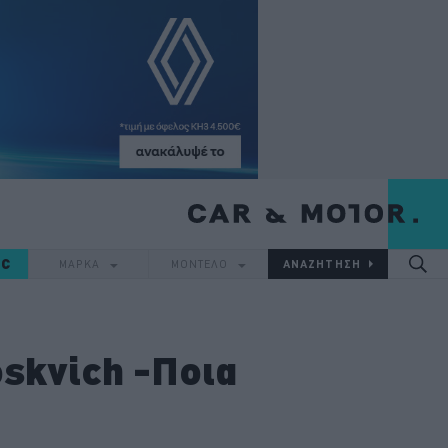
IC
ΜΑΡΚΑ
ΜΟΝΤΕΛΟ
oskvich -Ποια