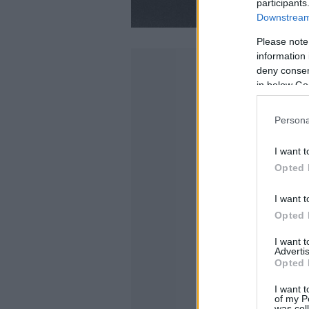
participants
Downstream 
Please note
information 
deny consent
in below Go
Persona
I want t
Opted 
I want t
Opted 
I want 
Advertis
Opted 
I want t
of my P
was col