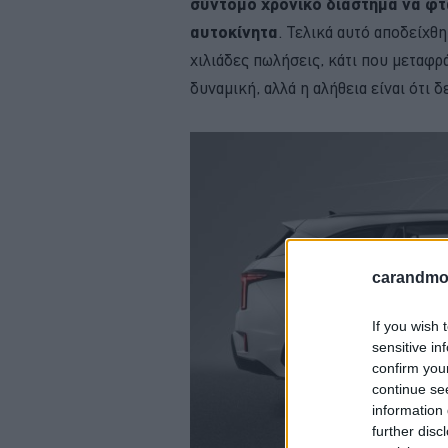
σύντομο χρονικό διάστημα να φτ
αυτοκίνητα
. Τελικά αυτό αποδείχθη
χιλιάδες πωλήσεις, κάτι που μεταφρ
δυναμική, αλλά η αλήθεια είναι ότι 
carandmot
If you wish 
sensitive in
confirm you
continue se
information 
further disc