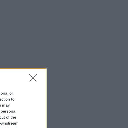
sonal or
ection to
ou may
 personal
out of the
 downstream