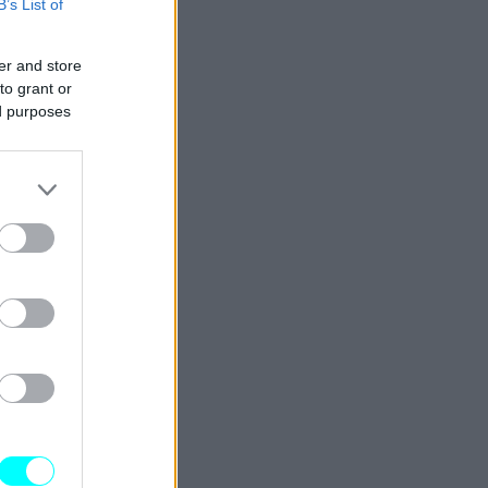
B’s List of
er and store
to grant or
ed purposes