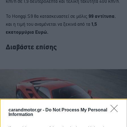
km/h σε 1,9 δευτερόλεπτα και τελική ταχύτητα 400 km/h.
Το Hongqi S9 θα κατασκευαστεί σε μόλις
99 αντίτυπα
,
και η τιμή του αναμένεται να ξεκινά από τα
1,5
εκατομμύρια Ευρώ.
Διαβάστε επίσης
carandmotor.gr -
Do Not Process My Personal
Information