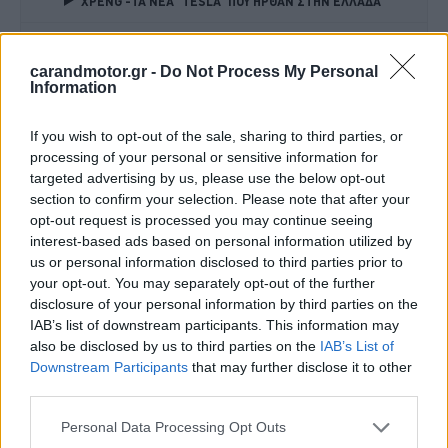
XPENG -ΤΑ ΝΕΑ "TESLA" ΠΟΥ ΗΡΘΑΝ ΣΤΗΝ ΕΛΛΑΔΑ 
TO NEO MONTΕΛΟ ΤΗΣ ALFA ROMEO 
carandmotor.gr -
Do Not Process My Personal
Information
Μάλιστα η εικονιζόμενη διαθέτει εκτός των άλλων,
σύστημα εξάτμισης από
τιτάνιο
της
QuickSilver
. Στο
If you wish to opt-out of the sale, sharing to third parties, or
processing of your personal or sensitive information for
εσωτερικό, οι δερμάτινες ταπετσαρίες είναι
πορτοκαλί
targeted advertising by us, please use the below opt-out
και το τιμόνι είναι ντυμένο από
alcantara
. Σημαντική
section to confirm your selection. Please note that after your
πληροφορία για τον ενδιαφερόμενο αγοραστή, είναι πως
opt-out request is processed you may continue seeing
interest-based ads based on personal information utilized by
το περασμένο
Απρίλιο
έγινε μηχανική συντήρηση αξίας
us or personal information disclosed to third parties prior to
31.000 ευρώ
.
your opt-out. You may separately opt-out of the further
disclosure of your personal information by third parties on the
IAB’s list of downstream participants. This information may
also be disclosed by us to third parties on the
IAB’s List of
Downstream Participants
that may further disclose it to other
third parties.
Please note that this website/app uses one or more Google
Personal Data Processing Opt Outs
services and may gather and store information including but