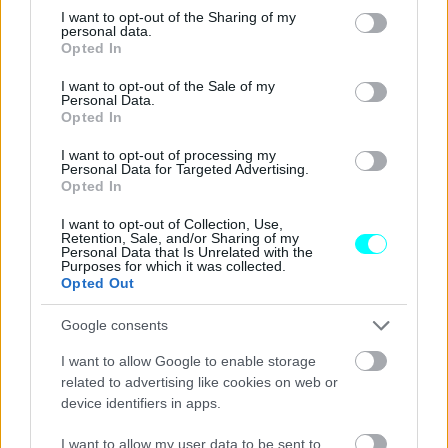
not limited to your visit or usage behaviour. You may click to
I want to opt-out of the Sharing of my
personal data.
grant or deny consent to Google and its third-party tags to
Opted In
use your data for below specified purposes in below Google
consent section.
I want to opt-out of the Sale of my
Personal Data.
Opted In
I want to opt-out of processing my
Personal Data for Targeted Advertising.
Opted In
Όπως και οι υπόλοιπες
Bugatti
, έτσι και αυτή η
Veyron
I want to opt-out of Collection, Use,
Retention, Sale, and/or Sharing of my
Grand
Sport
Vitesse
εφοδιάζεται με ένα
τετραπλά
Personal Data that Is Unrelated with the
Purposes for which it was collected.
υπερτροφοδοτούμενο
W
16 κινητήρα 8 λίτρων
με ισχύ
Opted Out
1.183 ίππους
και
1.500
Nm
ροπής. Εντυπωσιακό γεγονός
Google consents
είναι πως ένα αντίστοιχο μοντέλο είχε πετύχει το
2013
,
τελική ταχύτητα στις εγκαταστάσεις δοκιμών
Ehra
I want to allow Google to enable storage
related to advertising like cookies on web or
Lessien
, 408,7 χλμ./ώρα.
device identifiers in apps.
I want to allow my user data to be sent to