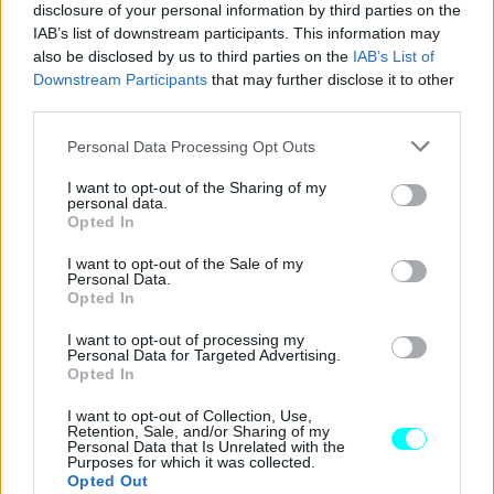
disclosure of your personal information by third parties on the
IAB’s list of downstream participants. This information may
also be disclosed by us to third parties on the
IAB’s List of
Downstream Participants
that may further disclose it to other
third parties.
Please note that this website/app uses one or more Google
Personal Data Processing Opt Outs
services and may gather and store information including but
not limited to your visit or usage behaviour. You may click to
I want to opt-out of the Sharing of my
Η
ανακύκλωση μπαταριών
είναι ένα μελλοντικό ζήτημα
personal data.
grant or deny consent to Google and its third-party tags to
Opted In
για το
Ευρωπαϊκό Κοινοβούλιο
, το οποίο βλέπει σε
use your data for below specified purposes in below Google
consent section.
αυτά τα
διαβατήρια
έναν τρόπο να ενθαρρύνει τους
I want to opt-out of the Sale of my
Personal Data.
καταναλωτές
να είναι προσεκτικοί, ενώ περιπλέκει το
Opted In
έργο των
κατασκευαστών
που δεν είναι αρκετά
I want to opt-out of processing my
σχολαστικοί.
Personal Data for Targeted Advertising.
Opted In
Αλλά οι ίδιοι οι πελάτες θα έχουν μεγάλο ενδιαφέρον να
I want to opt-out of Collection, Use,
Retention, Sale, and/or Sharing of my
ελέγξουν αυτό το
διαβατήριο.
Personal Data that Is Unrelated with the
Purposes for which it was collected.
Opted Out