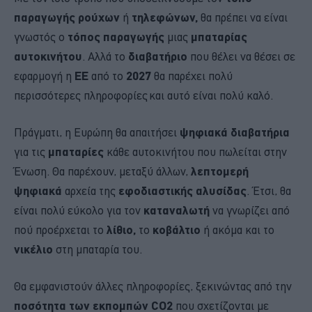
παραγωγής ρούχων
ή
τηλεφώνων,
θα πρέπει να είναι
γνωστός ο
τόπος παραγωγής
μιας
μπαταρίας
αυτοκινήτου
. Αλλά το
διαβατήριο
που θέλει να θέσει σε
εφαρμογή η
ΕΕ
από το
2027
θα παρέχει πολύ
περισσότερες πληροφορίες και αυτό είναι πολύ καλό.
Πράγματι, η Ευρώπη θα απαιτήσει
ψηφιακά διαβατήρια
για τις
μπαταρίες
κάθε αυτοκινήτου που πωλείται στην
Ένωση. Θα παρέχουν, μεταξύ άλλων,
λεπτομερή
ψηφιακά
αρχεία της
εφοδιαστικής αλυσίδας
. Έτσι, θα
είναι πολύ εύκολο για τον
καταναλωτή
να γνωρίζει από
πού προέρχεται το
λίθιο,
το
κοβάλτιο
ή ακόμα και το
νικέλιο
στη μπαταρία του.
Θα εμφανιστούν άλλες πληροφορίες, ξεκινώντας από την
ποσότητα των εκπομπών CO2
που σχετίζονται με