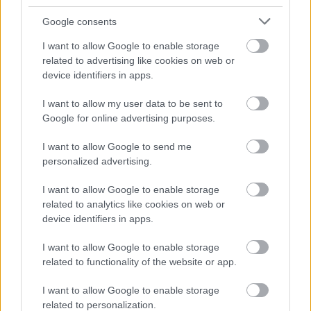
Αυτά τα
ψηφιακά «διαβατήρια μπαταριών»
που
Google consents
βασίζονται σε
blockchain
θα εκχωρούν έναν
αριθμό
αναγνώρισης
σε κάθε
μπαταρία
και θα επιτρέπουν
I want to allow Google to enable storage
related to advertising like cookies on web or
στους ιδιοκτήτες να παρακολουθούν το
ιστορικό
μιας
device identifiers in apps.
μπαταρίας.
I want to allow my user data to be sent to
Google for online advertising purposes.
Η
Volvo
υποβάλλει ήδη αυτό το
διαβατήριο,
με
το μεγάλο ηλεκτρικό της
SUV EX90
, το οποίο παρέχει
I want to allow Google to send me
πρόσβαση σε πληροφορίες μέσω ενός
κωδικού QR
που
personalized advertising.
τοποθετείται στο
αυτοκίνητο.
Το
διαβατήριο
θα
I want to allow Google to enable storage
εμφανίζει
πληροφορίες
σχετικά με την κατάσταση της
related to analytics like cookies on web or
μπαταρίας
και έτσι ο
καταναλωτής
θα γνωρίζει εάν έχει
device identifiers in apps.
υποστεί
καλή μεταχείριση
ή
όχι.
I want to allow Google to enable storage
related to functionality of the website or app.
I want to allow Google to enable storage
related to personalization.