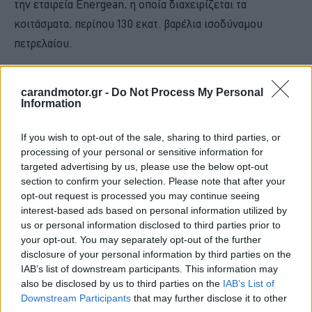
την εταιρεία Energean, η οποία διαχειρίζεται τα
κοιτάσματα, περίπου 130 εκατ. βαρέλια ισοδύναμου
πετρελαίου.
Ειδικότερα, στην περιοχή υπάρχουν τρία κοιτάσματα που
carandmotor.gr -
Do Not Process My Personal
έχουν βγάλει πετρέλαιο, και αυτά είναι το κοίτασμα
Information
Πρίνου (1981), το κοίτασμα Βόρειου Πρίνου (1996) και
το
If you wish to opt-out of the sale, sharing to third parties, or
κοίτασμα «Έψιλον» (2019)
, το οποίο με το που
processing of your personal or sensitive information for
εγκαινιάστηκε άρχισε να παράγει καθημερινά περισσότερα
targeted advertising by us, please use the below opt-out
από 1.000 βαρέλια πετρελαίου.
section to confirm your selection. Please note that after your
opt-out request is processed you may continue seeing
interest-based ads based on personal information utilized by
us or personal information disclosed to third parties prior to
your opt-out. You may separately opt-out of the further
disclosure of your personal information by third parties on the
IAB’s list of downstream participants. This information may
also be disclosed by us to third parties on the
IAB’s List of
Downstream Participants
that may further disclose it to other