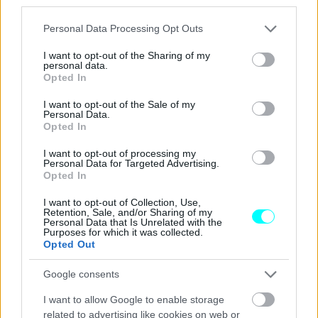
third parties.
Please note that this website/app uses one or more Google
Personal Data Processing Opt Outs
services and may gather and store information including but
not limited to your visit or usage behaviour. You may click to
I want to opt-out of the Sharing of my
personal data.
grant or deny consent to Google and its third-party tags to
Opted In
use your data for below specified purposes in below Google
consent section.
I want to opt-out of the Sale of my
Personal Data.
Opted In
I want to opt-out of processing my
Personal Data for Targeted Advertising.
Opted In
I want to opt-out of Collection, Use,
Retention, Sale, and/or Sharing of my
Personal Data that Is Unrelated with the
Purposes for which it was collected.
Opted Out
Google consents
I want to allow Google to enable storage
related to advertising like cookies on web or