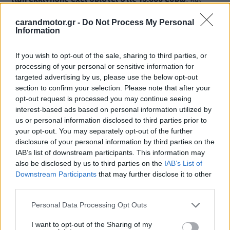
ανεβαίνει ανάλογα με τις προσθήκες και τον εξοπλισμό.
carandmotor.gr -
Do Not Process My Personal
Information
If you wish to opt-out of the sale, sharing to third parties, or
processing of your personal or sensitive information for
targeted advertising by us, please use the below opt-out
section to confirm your selection. Please note that after your
opt-out request is processed you may continue seeing
interest-based ads based on personal information utilized by
us or personal information disclosed to third parties prior to
your opt-out. You may separately opt-out of the further
disclosure of your personal information by third parties on the
IAB’s list of downstream participants. This information may
also be disclosed by us to third parties on the
IAB’s List of
Downstream Participants
that may further disclose it to other
third parties.
Please note that this website/app uses one or more Google
Personal Data Processing Opt Outs
services and may gather and store information including but
not limited to your visit or usage behaviour. You may click to
I want to opt-out of the Sharing of my