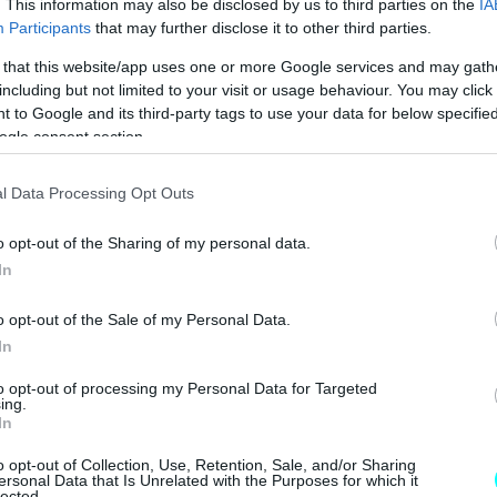
. This information may also be disclosed by us to third parties on the
IA
Participants
that may further disclose it to other third parties.
ροσφέρει η ασύρματη είσοδος και εκκίνηση στους
 that this website/app uses one or more Google services and may gath
ουθεί
και δείχνει για μία ακόμη φορά πόσο εύκολο
including but not limited to your visit or usage behaviour. You may click 
 to Google and its third-party tags to use your data for below specifi
 καθόλα σύγχρονο αυτοκίνητο.
ogle consent section.
l Data Processing Opt Outs
o opt-out of the Sharing of my personal data.
In
o opt-out of the Sale of my Personal Data.
In
to opt-out of processing my Personal Data for Targeted
ing.
In
o opt-out of Collection, Use, Retention, Sale, and/or Sharing
ersonal Data that Is Unrelated with the Purposes for which it
lected.