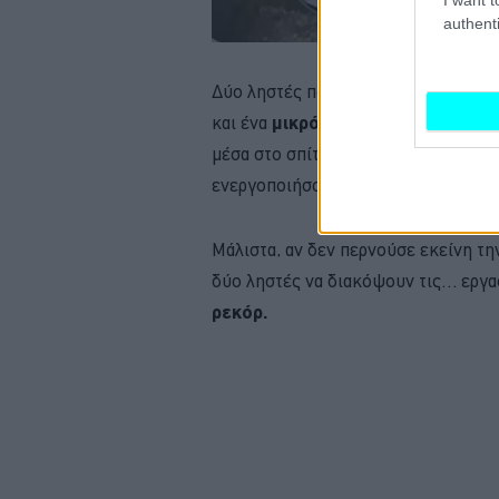
authenti
Δύο ληστές που είναι εξοπλισμένοι 
και ένα
μικρό λάπτοπ,
καταφέρνουν
μέσα στο σπίτι. Στη συνέχεια ανοίγ
ενεργοποιήσουν τον κινητήρα της, γ
Μάλιστα, αν δεν περνούσε εκείνη τη
δύο ληστές να διακόψουν τις… εργασί
ρεκόρ.