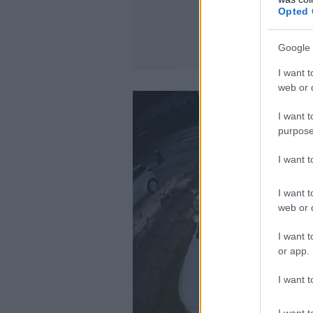
Opted 
Google 
I want t
web or d
I want t
purpose
I want 
I want t
web or d
I want t
or app.
I want t
I want t