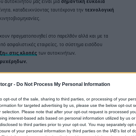
υ αυτοκινήτου μας είναι μια
σημαντική ευκολία
νητα, καταδεικνύοντας ταυτόχρονα την
τεχνολογική
κινητοβιομηχανίες.
ουν πραγματοποιηθεί στο παρελθόν αλλά και με τα
πό ασφαλιστικές εταιρείες, το σύστημα εισόδου
ξη« στις κλοπές
των αυτοκινήτων,
κρυχέρηδων.
BUY NOW
or.gr -
Do Not Process My Personal Information
 ΑΥΤΟΚΙΝΗΤΟ ΜΕ 0,9% ΕΠΙΤΟΚΙΟ 
to opt-out of the sale, sharing to third parties, or processing of your per
formation for targeted advertising by us, please use the below opt-out s
ΚΑΡΤΑ ΚΑΥΣΑΕΡΙΩΝ; ΚΛΕΙΣΕ ΡΑΝΤΕΒΟΥ
r selection. Please note that after your opt-out request is processed y
eing interest-based ads based on personal information utilized by us or
VIP VAN ΜΟΝΟ ΜΕ 12 ΕΥΡΩ ΤΟ ΑΤΟΜΟ
disclosed to third parties prior to your opt-out. You may separately opt-
losure of your personal information by third parties on the IAB’s list of
 4 ΕΠΙΣΤΡΕΦΕΙ -ΠΟΣΟ ΚΟΣΤΙΖΕΙ 