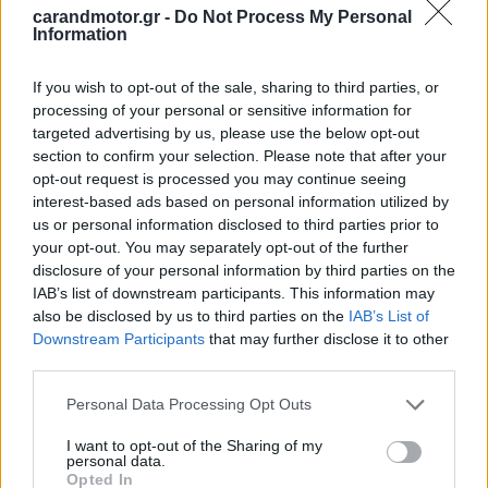
carandmotor.gr -
Do Not Process My Personal
Information
Ο όγκος και το βάρος του οχήματος οδήγησαν στην
αποτυχία την πρώτη προσπάθεια μετακίνησής του από το
If you wish to opt-out of the sale, sharing to third parties, or
σημείο από γερανοφόρο όχημα, ωστόσο, στη συνέχεια
processing of your personal or sensitive information for
βρέθηκε ο τρόπο ώστε να απομακρυνθεί.
targeted advertising by us, please use the below opt-out
section to confirm your selection. Please note that after your
opt-out request is processed you may continue seeing
Στο διάστημα που μεσολάβησε, εμφανίστηκε και ο…
interest-based ads based on personal information utilized by
περήφανος οδηγός του οχήματος, ο οποίος
παρά τις
us or personal information disclosed to third parties prior to
your opt-out. You may separately opt-out of the further
«διαπραγματεύσεις» με τις αστυνομικές αρχές που
disclosure of your personal information by third parties on the
έσπευσαν στο σημείο, δεν κατάφερε να αλλάξει τη
IAB’s list of downstream participants. This information may
μοίρα του αυτοκινήτου.
also be disclosed by us to third parties on the
IAB’s List of
Downstream Participants
that may further disclose it to other
third parties.
Στο σημείο αυτό να αναφέρουμε ότι στην προκειμένη
περίπτωση, ο ιδιοκτήτης του αυτοκινήτου
θα κληθεί να
Please note that this website/app uses one or more Google
Personal Data Processing Opt Outs
services and may gather and store information including but
πληρώσει όχι μόνο το χρηματικό πρόστιμο αλλά και
not limited to your visit or usage behaviour. You may click to
I want to opt-out of the Sharing of my
το κόστος μεταφοράς και φύλαξης του οχήματος
personal data.
grant or deny consent to Google and its third-party tags to
Opted In