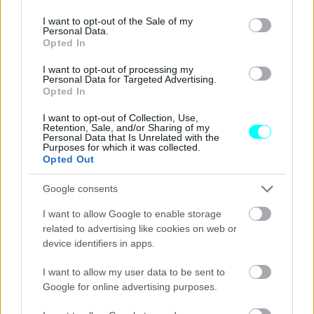
από τη στιγμή που αυτό απομακρύνεται από
use your data for below specified purposes in below Google
consent section.
γερανοφόρο όχημα.
I want to opt-out of the Sale of my
Personal Data.
Opted In
Διαβάστε επίσης
I want to opt-out of processing my
Personal Data for Targeted Advertising.
Opted In
I want to opt-out of Collection, Use,
Retention, Sale, and/or Sharing of my
Personal Data that Is Unrelated with the
Purposes for which it was collected.
Opted Out
Google consents
I want to allow Google to enable storage
related to advertising like cookies on web or
device identifiers in apps.
I want to allow my user data to be sent to
Google for online advertising purposes.