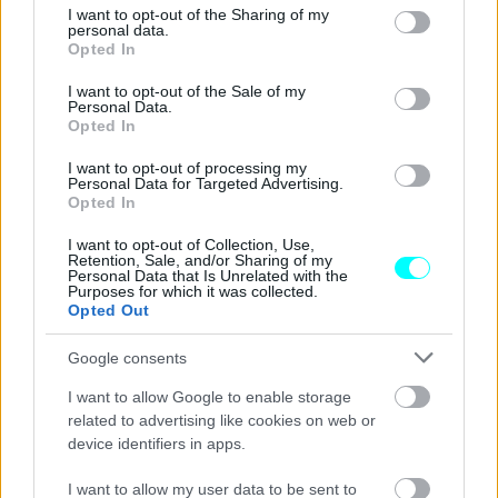
Με βάση ένα Toyota Hilux του 2010, ξεκίνησε η εργασία
not limited to your visit or usage behaviour. You may click to
I want to opt-out of the Sharing of my
personal data.
grant or deny consent to Google and its third-party tags to
κατασκευής του πρωτοτύπου. Κάτω από το καπό ο
Opted In
use your data for below specified purposes in below Google
κινητήρας αντικαταστάθηκε από μια μονάδα
4.0 λίτρων
consent section.
I want to opt-out of the Sale of my
Turbo της αμερικανικής TRD
(Toyota Racing
Personal Data.
Opted In
Development) απόδοσης
380 ίππων
.
I want to opt-out of processing my
Personal Data for Targeted Advertising.
Opted In
I want to opt-out of Collection, Use,
Retention, Sale, and/or Sharing of my
Personal Data that Is Unrelated with the
Purposes for which it was collected.
Opted Out
Google consents
I want to allow Google to enable storage
related to advertising like cookies on web or
device identifiers in apps.
I want to allow my user data to be sent to