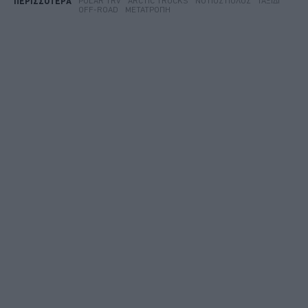
POLAR TRV
ARCTIC TRUCKS
ΝΌΤΙΟΣ ΠΌΛΟΣ
ΤΑΞΊΔΙ
ΠΕΡΙΣΣΟΤΕΡΑ
OFF-ROAD
ΜΕΤΑΤΡΟΠΉ