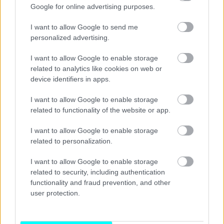
Google for online advertising purposes.
Για την τεράστια ανάγκη αυτονομίας τοποθετήθηκε
I want to allow Google to send me
personalized advertising.
δοχείο καυσίμων 1.500 (!) λίτρων
, και φυσικά
εξωτερικό σύστημα θέρμανσης του κινητήρα. Επίσης,
I want to allow Google to enable storage
δεδομένης της σκληρότητας του εδάφους,
related to analytics like cookies on web or
device identifiers in apps.
τροποποιήθηκε το δάπεδο -εκτός των άλλων και για να
χωρέσει τα τεράστια off-road ελαστικά-, η ανάρτηση
I want to allow Google to enable storage
αντικαταστάθηκε με μία υψηλής αντοχής, η καμπίνα
related to functionality of the website or app.
πλαισιώθηκε από roll-cage και τοποθετήθηκαν αγωνιστικά
I want to allow Google to enable storage
καθίσματα.
related to personalization.
I want to allow Google to enable storage
related to security, including authentication
functionality and fraud prevention, and other
user protection.