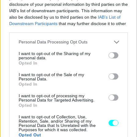
disclosure of your personal information by third parties on the
Σαουδική Αραβία για λογαριασμό της Al-Hilal, είχε
IAB’s list of downstream participants. This information may
διαρρεύσει πως ο ποδοσφαιριστής
κατέθεσε στις
also be disclosed by us to third parties on the
IAB’s List of
διαπραγματεύσεις μια προσωπική «wish list»
Downstream Participants
that may further disclose it to other
third parties.
αυτοκινήτων που περιλάμβανε επτά πολυτελή
μοντέλα
, μεταξύ των οποίων μια
Lamborghini Huracan
,
Please note that this website/app uses one or more Google
Personal Data Processing Opt Outs
services and may gather and store information including but
μία
Bentley Continental GT
και μία
Aston Martin DBX
.
not limited to your visit or usage behaviour. You may click to
I want to opt-out of the Sharing of my
Η λίστα συμπληρωνόταν από
τέσσερα Mercedes G-
personal data.
grant or deny consent to Google and its third-party tags to
Opted In
Class
και ένα βαν με προσωπικό οδηγό, άμεσα
use your data for below specified purposes in below Google
consent section.
διαθέσιμος 24 ώρες το 24ωρο.
I want to opt-out of the Sale of my
Personal Data.
Opted In
Ο Neymar έχει εκφράσει πολλές φορές στο παρελθόν
την
I want to opt-out of processing my
αγάπη του για τον
Batman
, τον οποίο θεωρεί
Personal Data for Targeted Advertising.
Opted In
αγαπημένο του σούπερ-ήρωα
. Το 2022, μάλιστα, είχε
συμμετάσχει στην προώθηση μιας περιορισμένης έκδοσης
I want to opt-out of Collection, Use,
Retention, Sale, and/or Sharing of my
ποδοσφαιρικών παπουτσιών της σειράς
«Puma x
Personal Data that Is Unrelated with the
Purposes for which it was collected.
Batman Future Z»
, τα οποία φόρεσε και σε επίσημο
Opted Out