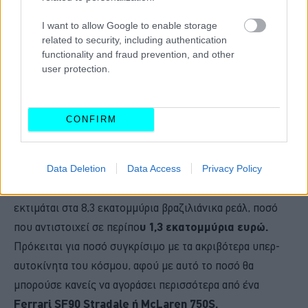
I want to allow Google to enable storage
related to security, including authentication
functionality and fraud prevention, and other
user protection.
CONFIRM
Data Deletion
Data Access
Privacy Policy
Όσον αφορά το κόστος, το Batmobile του Neymar
εκτιμάται στα 8,3 εκατομμύρια βραζιλιάνικα ρεάλ, ποσό
που αντιστοιχεί σε περίπο
υ 1,3 εκατομμύρια ευρώ.
Πρόκειται για ποσό συγκρίσιμο με τα ακριβότερα υπερ-
αυτοκίνητα του κόσμου, αφού με αυτό το ποσό θα
μπορούσε κανείς να αγοράσει περισσότερα από ένα
Ferrari SF90 Stradale ή McLaren 750S.