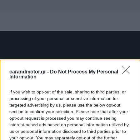
carandmotor.gr -
Do Not Process My Personal
Information
If you wish to opt-out of the sale, sharing to third parties, or
processing of your personal or sensitive information for
targeted advertising by us, please use the below opt-out
section to confirm your selection. Please note that after your
opt-out request is processed you may continue seeing
interest-based ads based on personal information utilized by
Η αγάπη του Neymar για τα ιδιαίτερα και πολυτελή
us or personal information disclosed to third parties prior to
αυτοκίνητα είναι γνωστή. Το 2023, όταν «μετακόμισε» στη
your opt-out. You may separately opt-out of the further