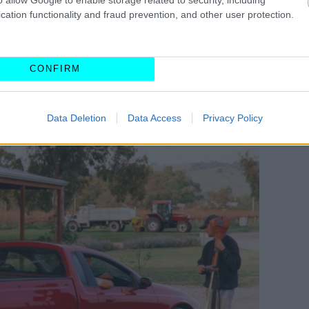
cation functionality and fraud prevention, and other user protection.
 κομμάτι της αυστραλιανής αυτοκινητικής
 που συνδυάζουν χαρακτηριστικά επιβατικού
.
Σε αντίθεση με τα παραδοσιακά επαγγελματικά
CONFIRM
ύπου σκάλας,
τα ute χρησιμοποιούν
ροντας
πιο πολιτισμένη οδική συμπεριφορά
, χωρίς
ήρα.
Data Deletion
Data Access
Privacy Policy