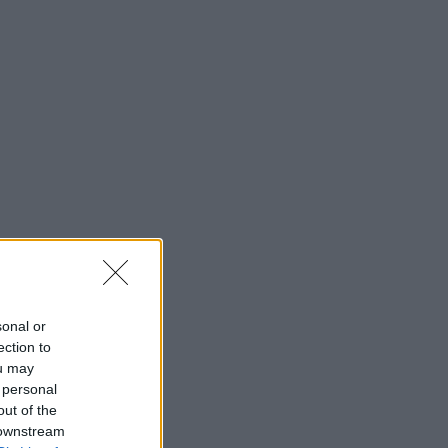
sonal or
ection to
ou may
 personal
out of the
 downstream