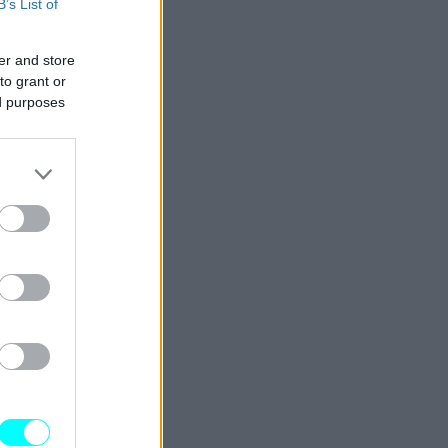
B’s List of
er and store
to grant or
ed purposes