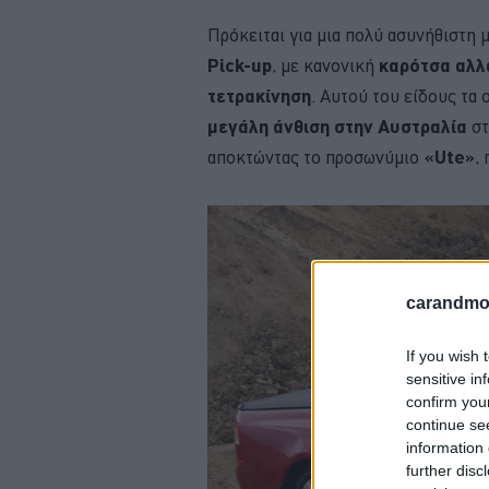
Πρόκειται για μια πολύ ασυνήθιστη
Pick-up
, με κανονική
καρότσα αλλ
τετρακίνηση
. Αυτού του είδους τα 
μεγάλη άνθιση στην Αυστραλία
σ
αποκτώντας το προσωνύμιο
«Ute»
,
carandmot
If you wish 
sensitive in
confirm you
continue se
information 
further disc