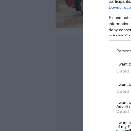
participants
Downstream 
Please note
information 
deny consent
in below Go
Persona
I want t
Opted 
I want t
Opted 
I want 
Advertis
Opted 
I want t
of my P
was col