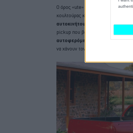
authenti
Ο όρος «ute» αποτελεί αναπόσπαστο
κουλτούρας και περιγράφει
οχήματα
αυτοκινήτου με ανοιχτή καρότσα
pickup που βασίζονται σε πλαίσιο τ
αυτοφερόμενο αμάξωμα,
προσφέ
να χάνουν τον πρακτικό τους χαρακτ