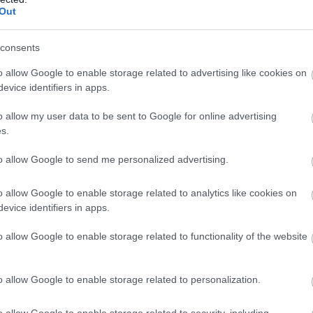
Out
consents
o allow Google to enable storage related to advertising like cookies on
ν Αυστραλία,
ο Jim Farley παραδέχθηκε
ότι η ιδέα
evice identifiers in apps.
 επιβατικό μοντέλο εξετάζεται ενεργά
, με τις
o allow my user data to be sent to Google for online advertising
 ληφθούν άμεσα.
s.
to allow Google to send me personalized advertising.
BUY NOW
o allow Google to enable storage related to analytics like cookies on
 ΑΥΤΟΚΙΝΗΤΟ ΜΕ 0,9% ΕΠΙΤΟΚΙΟ 
evice identifiers in apps.
ΑΙΡΙΝΟΣ ΕΛΕΓΧΟΣ ΓΙΑ ΤΟ ΑΥΤΟΚΙΝΗΤΟ 
o allow Google to enable storage related to functionality of the website
MG3 ΑΠΟ 16.450 ΕΥΡΩ
o allow Google to enable storage related to personalization.
 4 ΕΠΙΣΤΡΕΦΕΙ -ΠΟΣΟ ΚΟΣΤΙΖΕΙ 
o allow Google to enable storage related to security, including