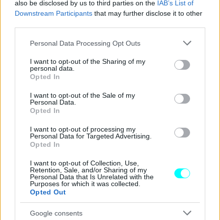
also be disclosed by us to third parties on the
IAB’s List of
Downstream Participants
that may further disclose it to other
third parties.
Please note that this website/app uses one or more Google
Personal Data Processing Opt Outs
services and may gather and store information including but
not limited to your visit or usage behaviour. You may click to
I want to opt-out of the Sharing of my
personal data.
grant or deny consent to Google and its third-party tags to
Opted In
use your data for below specified purposes in below Google
consent section.
I want to opt-out of the Sale of my
Personal Data.
Opted In
I want to opt-out of processing my
Personal Data for Targeted Advertising.
Ωστόσο περισσότερο ενδιαφέρον έχει το τρίτο μοντέλο,
Opted In
που φέρει την ελληνική ονομασία «Kokkini Paralia»! Η
I want to opt-out of Collection, Use,
Retention, Sale, and/or Sharing of my
έκδοση αυτή ξεχωρίζει με τον σκούρο κόκκινο εξωτερικό
Personal Data that Is Unrelated with the
Purposes for which it was collected.
της χρωματισμό,
που εμπνέεται από την πασίγνωστη
Opted Out
ομώνυμη παραλία με την ηφαιστειακή άμμο στη
Σαντορίνη
. Επίσης, φέρει μαύρη οροφή και ειδικής
Google consents