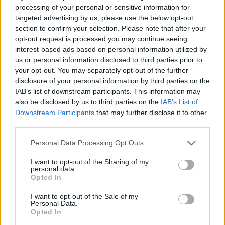
processing of your personal or sensitive information for
targeted advertising by us, please use the below opt-out
section to confirm your selection. Please note that after your
opt-out request is processed you may continue seeing
interest-based ads based on personal information utilized by
us or personal information disclosed to third parties prior to
your opt-out. You may separately opt-out of the further
disclosure of your personal information by third parties on the
IAB’s list of downstream participants. This information may
also be disclosed by us to third parties on the
IAB’s List of
Downstream Participants
that may further disclose it to other
third parties.
Please note that this website/app uses one or more Google
Personal Data Processing Opt Outs
services and may gather and store information including but
not limited to your visit or usage behaviour. You may click to
I want to opt-out of the Sharing of my
personal data.
grant or deny consent to Google and its third-party tags to
Opted In
use your data for below specified purposes in below Google
consent section.
I want to opt-out of the Sale of my
Personal Data.
Opted In
Το Δημαρχείο του Παρισιού θέλει να βελτιώσει την