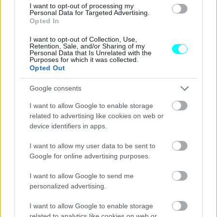
I want to opt-out of processing my
κοινή χρήση δρόμων
Personal Data for Targeted Advertising.
Opted In
Από την πλευρά των
ποδηλατών,
οι κυρώσεις είναι
I want to opt-out of Collection, Use,
Retention, Sale, and/or Sharing of my
αποκρουστικές
αλλά σωτήριες για τους
πεζούς.
Personal Data that Is Unrelated with the
Purposes for which it was collected.
Μάλιστα, οι κάτοικοι της περιοχής έχουν ήδη κάνει
Opted Out
πολυάριθμες καταγγελίες
για τη συμπεριφορά των
Google consents
ποδηλάτων
στο
Παρίσι.
I want to allow Google to enable storage
Οι αρχές έχουν κατανοήσει ξεκάθαρα τη σημασία της
related to advertising like cookies on web or
device identifiers in apps.
κοινής χρήσης του δρόμου και του πεζοδρομίου μεταξύ
ποδηλάτων, αυτοκινήτων
και
πεζών.
Για να το πετύχει
I want to allow my user data to be sent to
Google for online advertising purposes.
αυτό, το Παρίσι σχεδιάζει να αναπτύξει
30 κάμερες
ταχύτητας
φέτος, σε σύγκριση με
10
στις αρχές του
I want to allow Google to send me
2025.
personalized advertising.
I want to allow Google to enable storage
Η δήμαρχος του 9ου Διαμερίσταμτος κ.
Delphine Bürkli
,
related to analytics like cookies on web or