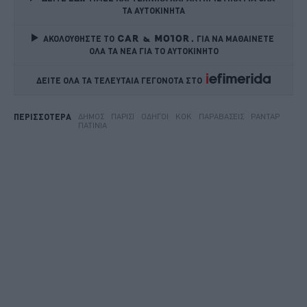
ΤΑ ΑΥΤΟΚΙΝΗΤΑ
ΑΚΟΛΟΥΘΗΣΤΕ ΤΟ
ΓΙΑ ΝΑ ΜΑΘΑΙΝΕΤΕ 
ΟΛΑ ΤΑ ΝΕΑ ΓΙΑ ΤΟ ΑΥΤΟΚΙΝΗΤΟ
ΔΕΙΤΕ ΟΛΑ ΤΑ ΤΕΛΕΥΤΑΙΑ ΓΕΓΟΝΟΤΑ ΣΤΟ    
ΔΉΜΟΣ
ΠΑΡΊΣΙ
ΟΔΗΓΟΊ
ΚΟΚ
ΠΑΡΑΒΆΣΕΙΣ
ΡΑΝΤΆΡ
ΠΕΡΙΣΣΟΤΕΡΑ
ΠΑΤΊΝΙΑ