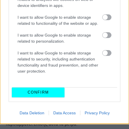
επισήμανε ότι: «Αν και η συντριπτική πλειοψηφία των
device identifiers in apps.
ποδηλατών
σέβεται τον
Κώδικα Οδικής
Κυκλοφορίας
,
I want to allow Google to enable storage
ορισμένοι θεωρούν ότι αυτοί οι
απότομοι δρόμοι
είναι
related to functionality of the website or app.
δρόμοι
σλάλομ.
Αυτές οι συμπεριφορές πρέπει να
I want to allow Google to enable storage
τιμωρούνται
». Ως εκ τούτου, οι αρχές θέλουν να
related to personalization.
βελτιώσουν την κοινή
χρήση του δρόμου
μεταξύ
αυτοκινήτων
και
ποδηλάτων.
Αυτό απηχεί το ατύχημα
I want to allow Google to enable storage
related to security, including authentication
με τον Paul Varry, έναν ποδηλάτη που χτυπήθηκε
functionality and fraud prevention, and other
θανάσιμα στο Παρίσι στα τέλη του 2024.
user protection.
Το
9ο διαμέρισμα
εξετάζει ακόμη και τη δημιουργία μιας
ομάδας αφιερωμένης
στην
προστασία των
CONFIRM
ευάλωτων χρηστών
του
δρόμου,
δηλαδή των πεζών και
των ποδηλατών. Η ενθάρρυνση του πληθυσμού να
Data Deletion
Data Access
Privacy Policy
επιλέξει εναλλακτικές λύσεις αντί του αυτοκινήτου
περιλαμβάνει επίσης αυτά τα μέτρα.