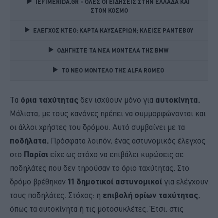
IEFIMERIDA.GR - ΟΛΕΣ ΟΙ ΕΙΔΗΣΕΙΣ ΣΤΗΝ ΕΛΛΑΔΑ ΚΑΙ 
ΣΤΟΝ ΚΟΣΜΟ
ΕΛΕΓΧΟΣ ΚΤΕΟ; ΚΑΡΤΑ ΚΑΥΣΑΕΡΙΩΝ; ΚΛΕΙΣΕ ΡΑΝΤΕΒΟΥ
ΟΔΗΓΗΣΤΕ ΤΑ ΝΕΑ ΜΟΝΤΕΛΑ ΤΗΣ BMW 
TO NEO MONTΕΛΟ ΤΗΣ ALFA ROMEO 
Τα
όρια ταχύτητας
δεν ισχύουν μόνο για
αυτοκίνητα.
Μάλιστα, με τους κανόνες πρέπει να συμμορφώνονται και
οι άλλοι χρήστες του δρόμου. Αυτό συμβαίνει με τα
ποδήλατα.
Πρόσφατα λοιπόν, ένας αστυνομικός έλεγχος
στο
Παρίσι
είχε ως στόχο να επιβάλει κυρώσεις σε
ποδηλάτες που δεν τηρούσαν το όριο ταχύτητας. Στο
δρόμο βρέθηκαν
11 δημοτικοί αστυνομικοί
για ελέγχουν
τους ποδηλάτες. Στόχος: η
επιβολή ορίων ταχύτητας
,
όπως τα αυτοκίνητα ή τις μοτοσυκλέτες. Έτσι, στις