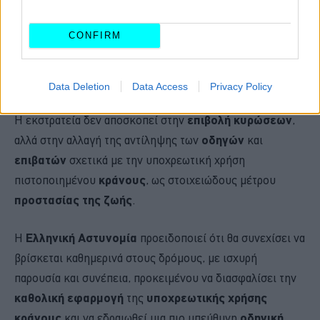
CONFIRM
Data Deletion
Data Access
Privacy Policy
Η εκστρατεία δεν αποσκοπεί στην
επιβολή κυρώσεων
,
αλλά στην αλλαγή της αντίληψης των
οδηγών
και
επιβατών
σχετικά με την υποχρεωτική χρήση
πιστοποιημένου
κράνους
, ως στοιχειώδους μέτρου
προστασίας της ζωής
.
Η
Ελληνική Αστυνομία
προειδοποιεί ότι θα συνεχίσει να
βρίσκεται καθημερινά στους δρόμους, με ισχυρή
παρουσία και συνέπεια, προκειμένου να διασφαλίσει την
καθολική εφαρμογή
της
υποχρεωτικής χρήσης
κράνους
και να εδραιωθεί μια πιο υπεύθυνη
οδηγική