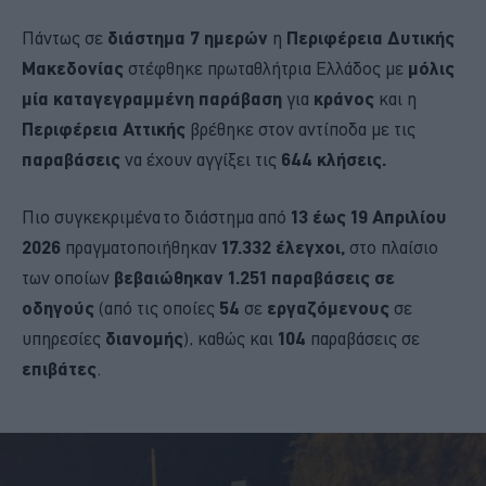
Πάντως σε
διάστημα 7 ημερών
η
Περιφέρεια Δυτικής
Μακεδονίας
στέφθηκε πρωταθλήτρια Ελλάδος με
μόλις
μία καταγεγραμμένη παράβαση
για
κράνος
και η
Περιφέρεια Αττικής
βρέθηκε στον αντίποδα με τις
παραβάσεις
να έχουν αγγίξει τις
644 κλήσεις.
Πιο συγκεκριμένα το διάστημα από
13 έως 19 Απριλίου
2026
πραγματοποιήθηκαν
17.332 έλεγχοι,
στο πλαίσιο
των οποίων
βεβαιώθηκαν 1.251 παραβάσεις σε
οδηγούς
(από τις οποίες
54
σε
εργαζόμενους
σε
υπηρεσίες
διανομής
), καθώς και
104
παραβάσεις σε
επιβάτες
.