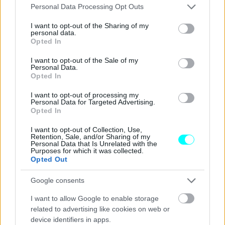
Please note that this website/app uses one or more Google
Personal Data Processing Opt Outs
services and may gather and store information including but
not limited to your visit or usage behaviour. You may click to
I want to opt-out of the Sharing of my
personal data.
grant or deny consent to Google and its third-party tags to
Opted In
use your data for below specified purposes in below Google
consent section.
I want to opt-out of the Sale of my
Personal Data.
Opted In
I want to opt-out of processing my
Personal Data for Targeted Advertising.
Opted In
I want to opt-out of Collection, Use,
Retention, Sale, and/or Sharing of my
Personal Data that Is Unrelated with the
Purposes for which it was collected.
Επισημαίνεται ότι, με τη θέσπιση του νέου
Κώδικα
Opted Out
Οδικής Κυκλοφορίας
(Ν. 5209/2025), η Πολιτεία δίνει
Google consents
σαφές μήνυμα μηδενικής ανοχής απέναντι στη μη χρήση
I want to allow Google to enable storage
κράνους, μέσω της αυστηροποίησης των ποινών, καθώς
related to advertising like cookies on web or
προβλέπεται
πρόστιμο 350 ευρώ
και
αφαίρεση
της
device identifiers in apps.