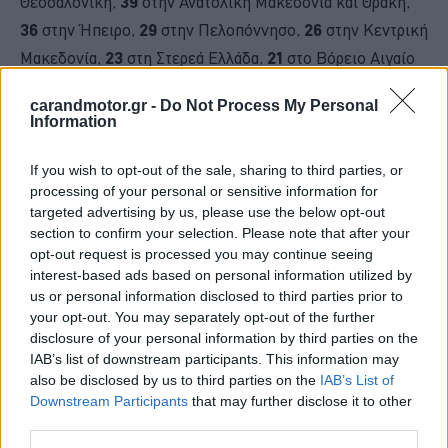
Θεσσαλονίκη,
39
στην Ανατολική Μακεδονία και Θράκη,
36
στην Ήπειρο,
29
στην Πελοπόννησο,
26
στην Κεντρική
Μακεδονία,
23
στη Στερεά Ελλάδα,
21
στο Βόρειο Αιγαίο
και μόλις παράβαση στη Δυτική Μακεδονία.
carandmotor.gr -
Do Not Process My Personal
Information
If you wish to opt-out of the sale, sharing to third parties, or
processing of your personal or sensitive information for
targeted advertising by us, please use the below opt-out
section to confirm your selection. Please note that after your
opt-out request is processed you may continue seeing
interest-based ads based on personal information utilized by
us or personal information disclosed to third parties prior to
your opt-out. You may separately opt-out of the further
disclosure of your personal information by third parties on the
IAB’s list of downstream participants. This information may
also be disclosed by us to third parties on the
IAB’s List of
Downstream Participants
that may further disclose it to other
third parties.