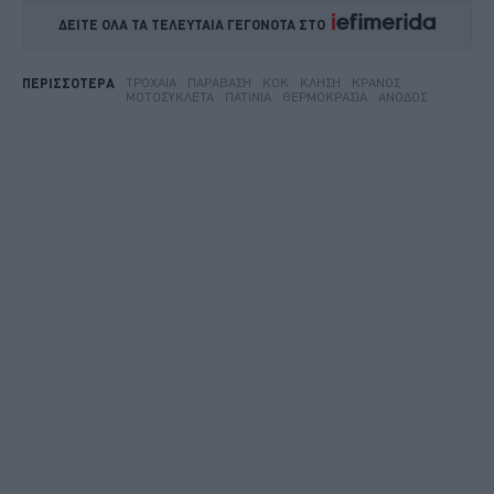
ΔΕΙΤΕ ΟΛΑ ΤΑ ΤΕΛΕΥΤΑΙΑ ΓΕΓΟΝΟΤΑ ΣΤΟ    
ΤΡΟΧΑΊΑ
ΠΑΡΆΒΑΣΗ
ΚΟΚ
ΚΛΉΣΗ
ΚΡΆΝΟΣ
ΠΕΡΙΣΣΟΤΕΡΑ
ΜΟΤΟΣΥΚΛΈΤΑ
ΠΑΤΊΝΙΑ
ΘΕΡΜΟΚΡΑΣΊΑ
ΆΝΟΔΟΣ