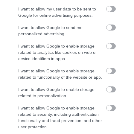
άδειας ικανότητας οδήγησης
για
30 ημέρες
για τον
I want to allow my user data to be sent to
οδηγό δικύκλων
(Οι ίδιες κυρώσεις ισχύουν και για τον
Google for online advertising purposes.
οδηγό
που δεν μεριμνά για την
ασφάλεια του επιβάτη
),
πρόστιμο 350 ευρώ για τον επιβάτη δικύκλων και
I want to allow Google to send me
personalized advertising.
πρόστιμο
30 ευρώ
για τον οδηγό Ε.Π.Η.Ο. Υπενθυμίζεται
ότι, στις
περιπτώσεις υποτροπής
, οι ποινές
I want to allow Google to enable storage
αυξάνονται
σημαντικά.
related to analytics like cookies on web or
device identifiers in apps.
I want to allow Google to enable storage
related to functionality of the website or app.
I want to allow Google to enable storage
related to personalization.
I want to allow Google to enable storage
related to security, including authentication
functionality and fraud prevention, and other
user protection.