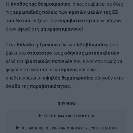
Η
άνοδος της θερμοκρασίας
, όπως συμβαίνει σε όλες
τις
ευρωπαϊκές πόλεις των κρατών μελών της ΕΕ
του Νότου
, αυξάνει την
παραβατικότητα
των οδηγών
όσον αφορά στη
μη χρήση κράνους
!
Στην
Ελλάδα
η
Τροχαία
εδώ και
42 εβδομάδες
έχει
βάλει στο
στόχαστρο
τους
οδηγούς μοτοσυκλετών
αλλά και
ηλεκτρικών πατινιών
που κινούνται χωρίς να
φορούν το προστατευτικό
κράνος
και όπως
αποδεικνύεται οι
υψηλές θερμοκρασίες
οδηγούν στην
άνοδο
της
παραβατικότητας.
BUY NOW
FORD PUMA ΑΠΟ 21.528 ΕΥΡΩ
ΜΕΤΑΚΙΝΗΣΗ ΜΕ VIP VAN ΜΟΝΟ ΜΕ 12 ΕΥΡΩ ΤΟ ΑΤΟΜΟ