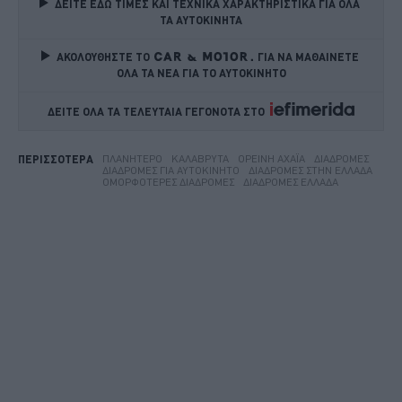
ΔΕΙΤΕ ΕΔΩ ΤΙΜΕΣ ΚΑΙ ΤΕΧΝΙΚΑ ΧΑΡΑΚΤΗΡΙΣΤΙΚΑ ΓΙΑ ΟΛΑ 
ΤΑ ΑΥΤΟΚΙΝΗΤΑ
ΑΚΟΛΟΥΘΗΣΤΕ ΤΟ
ΓΙΑ ΝΑ ΜΑΘΑΙΝΕΤΕ 
ΟΛΑ ΤΑ ΝΕΑ ΓΙΑ ΤΟ ΑΥΤΟΚΙΝΗΤΟ
ΔΕΙΤΕ ΟΛΑ ΤΑ ΤΕΛΕΥΤΑΙΑ ΓΕΓΟΝΟΤΑ ΣΤΟ    
ΠΛΑΝΗΤΈΡΟ
ΚΑΛΆΒΡΥΤΑ
ΟΡΕΙΝΉ ΑΧΑΪ́Α
ΔΙΑΔΡΟΜΈΣ
ΠΕΡΙΣΣΟΤΕΡΑ
ΔΙΑΔΡΟΜΈΣ ΓΙΑ ΑΥΤΟΚΊΝΗΤΟ
ΔΙΑΔΡΟΜΈΣ ΣΤΗΝ ΕΛΛΆΔΑ
ΟΜΟΡΦΌΤΕΡΕΣ ΔΙΑΔΡΟΜΈΣ
ΔΙΑΔΡΟΜΈΣ ΕΛΛΆΔΑ