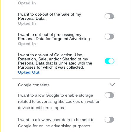
grant or deny consent to Google and its third-party tags to
Παράλληλα, τοποθετήθηκαν
νέα στηθαία ασφαλείας,
Opted In
use your data for below specified purposes in below Google
ενισχύθηκε η σήμανση και οι διαγραμμίσεις, ενώ
consent section.
I want to opt-out of the Sale of my
Personal Data.
εφαρμόστηκε αντιολισθηρός τάπητας στο
Opted In
οδόστρωμα.
I want to opt-out of processing my
Personal Data for Targeted Advertising.
Opted In
I want to opt-out of Collection, Use,
Retention, Sale, and/or Sharing of my
Personal Data that Is Unrelated with the
Purposes for which it was collected.
Opted Out
Google consents
I want to allow Google to enable storage
related to advertising like cookies on web or
device identifiers in apps.
I want to allow my user data to be sent to
Google for online advertising purposes.