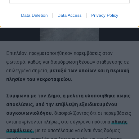
Data Deletion
Data Access
Privacy Policy
Επιπλέον, πραγματοποιήθηκαν παρεμβάσεις στον
φωτισμό, καθώς και διαμόρφωση θέσεων στάθμευσης σε
επιλεγμένα σημεία,
μεταξύ των οποίων και η περιοχή
πλησίον του νεκροταφείου.
Σύμφωνα με τον Δήμο, η μελέτη υλοποιήθηκε χωρίς
αποκλίσεις, υπό την επίβλεψη εξειδικευμένου
συγκοινωνιολόγου
, διασφαλίζοντας ότι οι παρεμβάσεις
ανταποκρίνονται πλήρως στα σύγχρονα πρότυπα
οδικής
ασφάλειας,
με το αποτέλεσμα να είναι ένας δρόμος