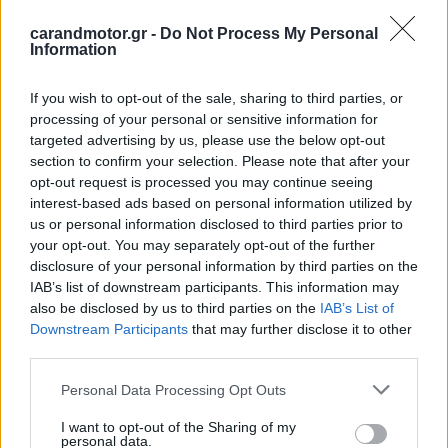
carandmotor.gr -
Do Not Process My Personal
Information
If you wish to opt-out of the sale, sharing to third parties, or
processing of your personal or sensitive information for
targeted advertising by us, please use the below opt-out
Κεντρικός στόχος της παρέμβασης ήταν η αντιμετώπιση
section to confirm your selection. Please note that after your
ενός ιδιαίτερα επικίνδυνου τμήματος μήκους
opt-out request is processed you may continue seeing
interest-based ads based on personal information utilized by
περίπου 500 μέτρων, το οποίο χαρακτηριζόταν από
us or personal information disclosed to third parties prior to
απότομη χάραξη και περιορισμένη ορατότη
τα, αφού
your opt-out. You may separately opt-out of the further
στο συγκεκριμένο σημείο έχουν καταγραφεί στο
disclosure of your personal information by third parties on the
IAB’s list of downstream participants. This information may
παρελθόν αρκετά
τροχαία ατυχήματα
, ακόμη και σοβαρά
also be disclosed by us to third parties on the
IAB’s List of
σε μερικές περιπτώσεις.
Downstream Participants
that may further disclose it to other
third parties.
Οι εργασίες περιλάμβαναν εκτεταμένη αναδιαμόρφωση
Please note that this website/app uses one or more Google
Personal Data Processing Opt Outs
της χάραξης, με στόχο την ομαλοποίηση της κυκλοφορίας
services and may gather and store information including but
και τη βελτίωση της ορατότητας για τους οδηγούς.
not limited to your visit or usage behaviour. You may click to
I want to opt-out of the Sharing of my
personal data.