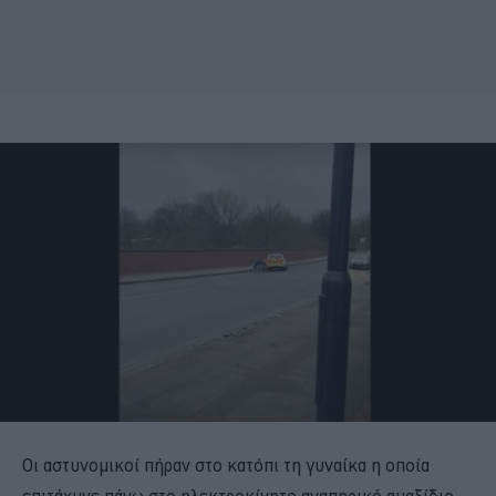
Οι αστυνομικοί πήραν στο κατόπι τη γυναίκα η οποία
επιτάχυνε πάνω στο ηλεκτροκίνητο αναπηρικό αμαξίδιο