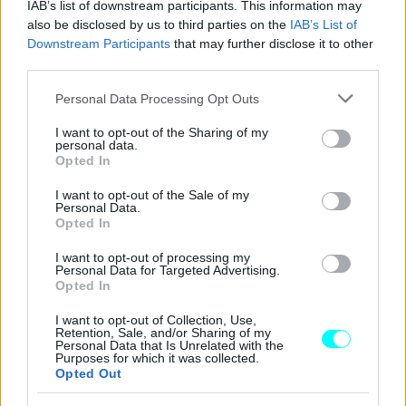
IAB’s list of downstream participants. This information may
also be disclosed by us to third parties on the
IAB’s List of
Downstream Participants
that may further disclose it to other
third parties.
Please note that this website/app uses one or more Google
Personal Data Processing Opt Outs
services and may gather and store information including but
not limited to your visit or usage behaviour. You may click to
I want to opt-out of the Sharing of my
personal data.
grant or deny consent to Google and its third-party tags to
Opted In
use your data for below specified purposes in below Google
consent section.
I want to opt-out of the Sale of my
Personal Data.
Opted In
I want to opt-out of processing my
Personal Data for Targeted Advertising.
Opted In
I want to opt-out of Collection, Use,
Retention, Sale, and/or Sharing of my
Personal Data that Is Unrelated with the
Purposes for which it was collected.
Opted Out
Διαβάστε επίσης