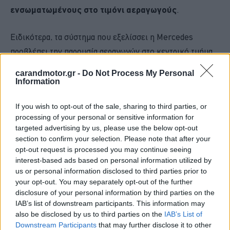
ενσωματωμένους στο τιμόνι αεραγωγούς
.
Ειδικότερα, τα σύστημα που εξελίσσει η Mercedes
προβλέπει την παρουσία αεραγωγών στο κεντρικό τμήμα
του τιμονιού,
πίσω ακριβώς από το σημείο που
carandmotor.gr -
Do Not Process My Personal
φιλοξενείται ο αερόσακος, στοχεύοντας είτε τα
Information
χέρια του οδηγού είτε τον κορμό του.
If you wish to opt-out of the sale, sharing to third parties, or
processing of your personal or sensitive information for
targeted advertising by us, please use the below opt-out
section to confirm your selection. Please note that after your
opt-out request is processed you may continue seeing
interest-based ads based on personal information utilized by
us or personal information disclosed to third parties prior to
your opt-out. You may separately opt-out of the further
disclosure of your personal information by third parties on the
IAB’s list of downstream participants. This information may
also be disclosed by us to third parties on the
IAB’s List of
Downstream Participants
that may further disclose it to other