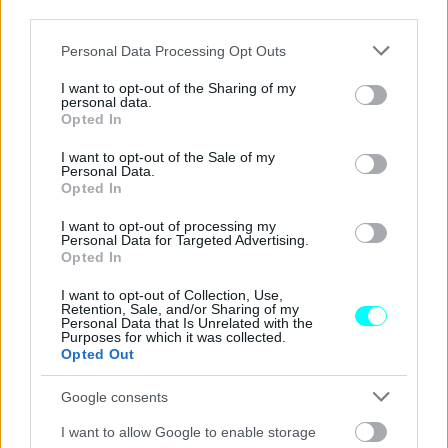
third parties.
Please note that this website/app uses one or more Google
Personal Data Processing Opt Outs
services and may gather and store information including but
not limited to your visit or usage behaviour. You may click to
I want to opt-out of the Sharing of my
personal data.
grant or deny consent to Google and its third-party tags to
Opted In
use your data for below specified purposes in below Google
Με αυτόν τον τρόπο οι Γερμανοί φιλοδοξούν να
consent section.
I want to opt-out of the Sale of my
ενισχύσουν την άνεση, καταφεύγοντας σε μια λύση η
Personal Data.
οποία ναι μεν ακούγεται επαναστατική,
έχει όμως
Opted In
εφαρμοστεί και στο παρελθόν σε διαφορετικά
I want to opt-out of processing my
Personal Data for Targeted Advertising.
σημεία του θαλάμου επιβατών
.
Opted In
I want to opt-out of Collection, Use,
Το παράδειγμα των αεριζόμενων καθισμάτων είναι
Retention, Sale, and/or Sharing of my
Personal Data that Is Unrelated with the
ενδεικτικό, όπως άλλωστε και του
συστήματος AirScarf
Purposes for which it was collected.
το οποίο παρείχε ζεστό αέρα στον αυχένα του
Opted Out
οδηγού
και του συνοδηγού στις cabrio προτάσεις της
Google consents
Mercedes.
I want to allow Google to enable storage