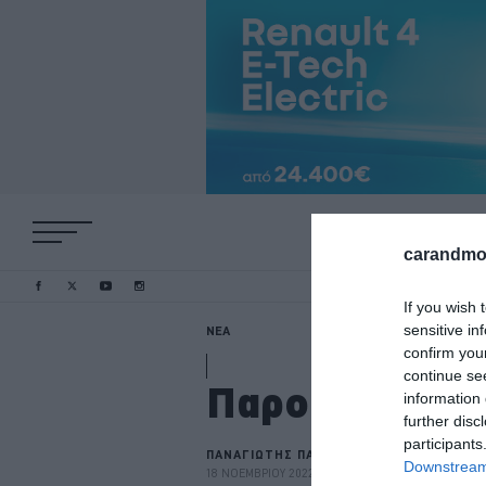
carandmot
If you wish 
sensitive in
ΝΕΑ
confirm you
continue se
Παρουσιάστηκε
information 
further disc
participants
ΠΑΝΑΓΙΩΤΗΣ ΠΑΝΑΓΟΣ
Downstream 
18 ΝΟΕΜΒΡΙΟΥ 2022