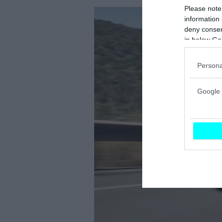
Please note
information 
deny consent
in below Go
Persona
Google 