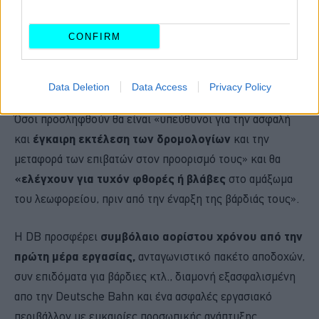
CONFIRM
Data Deletion
Data Access
Privacy Policy
Όσοι προσληφθούν θα είναι «υπεύθυνοι για την ασφαλή
και
έγκαιρη εκτέλεση των δρομολογίων
και την
μεταφορά των επιβατών στον προορισμό τους» και θα
«ελέγχουν για τυχόν φθορές ή βλάβες
στο αμάξωμα
του λεωφορείου, πριν από την έναρξη της βάρδιάς τους».
Η DB προσφέρει
συμβόλαιο αορίστου χρόνου από την
πρώτη μέρα εργασίας,
ανταγωνιστικό πακέτο αποδοχών,
συν επιδόματα για βάρδιες κτλ., διαμονή εξασφαλισμένη
απο την Deutsche Bahn και ένα ασφαλές εργασιακό
περιβάλλον με ευκαιρίες προσωπικής ανάπτυξης.