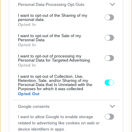
Α2
και να
κατέχουν ευρωπαϊκό δίπλωμα οδήγησης με
Please note that this website/app uses one or more Google
Personal Data Processing Opt Outs
services and may gather and store information including but
κωδικό 95
και
άδεια οδήγησης κατηγορίας Δ
, να είναι
not limited to your visit or usage behaviour. You may click to
I want to opt-out of the Sharing of my
τουλάχιστον
24 ετών
, και να δείχνουν ευελιξία προς τα
personal data.
grant or deny consent to Google and its third-party tags to
Opted In
ωράρια εργασίας.
use your data for below specified purposes in below Google
consent section.
I want to opt-out of the Sale of my
Personal Data.
Opted In
I want to opt-out of processing my
Personal Data for Targeted Advertising.
Opted In
I want to opt-out of Collection, Use,
Retention, Sale, and/or Sharing of my
Personal Data that Is Unrelated with the
Purposes for which it was collected.
Opted Out
Google consents
I want to allow Google to enable storage
related to advertising like cookies on web or
device identifiers in apps.