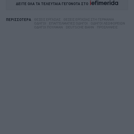
ΔΕΙΤΕ ΟΛΑ ΤΑ ΤΕΛΕΥΤΑΙΑ ΓΕΓΟΝΟΤΑ ΣΤΟ    
ΘΈΣΕΙΣ ΕΡΓΑΣΊΑΣ
ΘΈΣΕΙΣ ΕΡΓΑΣΊΑΣ ΣΤΗ ΓΕΡΜΑΝΊΑ
ΠΕΡΙΣΣΟΤΕΡΑ
ΟΔΗΓΟΊ
ΕΠΑΓΓΕΛΜΑΤΊΕΣ ΟΔΗΓΟΊ
ΟΔΗΓΟΊ ΛΕΩΦΟΡΕΊΩΝ
ΟΔΗΓΟΊ ΠΟΎΛΜΑΝ
DEUTSCHE BAHN
ΠΡΟΣΛΉΨΕΙΣ