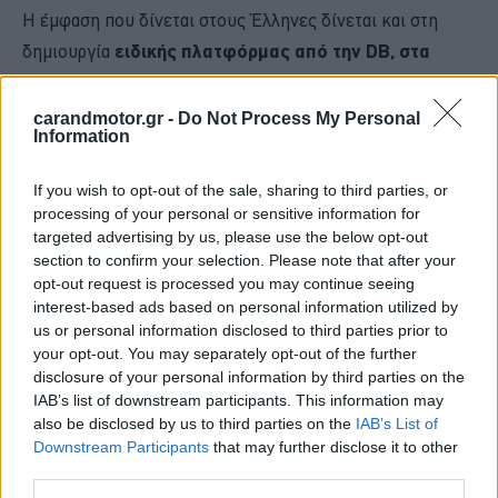
Η έμφαση που δίνεται στους Έλληνες δίνεται και στη
δημιουργία
ειδικής πλατφόρμας από την DB, στα
ελληνικά (δείτε
εδώ
)
, παρέχοντάς του τη δυνατότητα
να… οραματιστούν το επαγγελματικό τους μέλλον στη
carandmotor.gr -
Do Not Process My Personal
Information
χώρα της Κεντρικής Ευρώπης.
If you wish to opt-out of the sale, sharing to third parties, or
Εκεί η Deutsche Bahn προσφέρει τη δυνατότητα
processing of your personal or sensitive information for
υποβολής αίτησης
«μέσα σε 2 λεπτά»,
για όσους:
targeted advertising by us, please use the below opt-out
section to confirm your selection. Please note that after your
opt-out request is processed you may continue seeing
Έχουν πάθος για την οδήγηση,
interest-based ads based on personal information utilized by
Τους αρέσει να βρίσκονται ανάμεσα σε κόσμο και να
us or personal information disclosed to third parties prior to
εξευρενούν νέα μέρη,
your opt-out. You may separately opt-out of the further
disclosure of your personal information by third parties on the
Πιστεύουν οτι μια καινούργια περιπέτεια τους
IAB’s list of downstream participants. This information may
περιμένει στη Γερμανία
also be disclosed by us to third parties on the
IAB’s List of
Downstream Participants
that may further disclose it to other
third parties.
Παράλληλα, πρέπει
να μιλούν γερμανικά σε επίπεδο