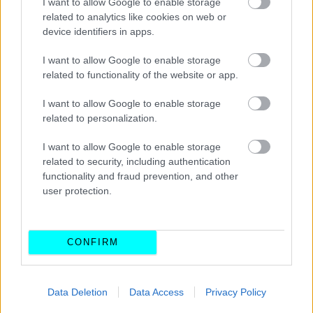
I want to allow Google to enable storage
related to analytics like cookies on web or
device identifiers in apps.
Τι αλλάζει στους ελέγχους ΚΤΕΟ για τα
I want to allow Google to enable storage
diesel -Ποια οχήματα θα κόβονται
related to functionality of the website or app.
I want to allow Google to enable storage
related to personalization.
I want to allow Google to enable storage
related to security, including authentication
functionality and fraud prevention, and other
user protection.
CONFIRM
Με αυτό το κόλπο «ανοίγουν» αυτοκίνητα
μέσα σε δευτερόλεπτα -Ποια συσκευή
χρησιμοποιούν οι κλέφτες
Data Deletion
Data Access
Privacy Policy