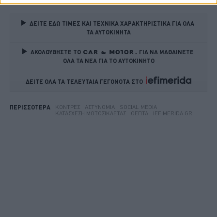
ΔΕΙΤΕ ΕΔΩ ΤΙΜΕΣ ΚΑΙ ΤΕΧΝΙΚΑ ΧΑΡΑΚΤΗΡΙΣΤΙΚΑ ΓΙΑ ΟΛΑ 
ΤΑ ΑΥΤΟΚΙΝΗΤΑ
ΑΚΟΛΟΥΘΗΣΤΕ ΤΟ
ΓΙΑ ΝΑ ΜΑΘΑΙΝΕΤΕ 
ΟΛΑ ΤΑ ΝΕΑ ΓΙΑ ΤΟ ΑΥΤΟΚΙΝΗΤΟ
ΔΕΙΤΕ ΟΛΑ ΤΑ ΤΕΛΕΥΤΑΙΑ ΓΕΓΟΝΟΤΑ ΣΤΟ    
ΚΌΝΤΡΕΣ
ΑΣΤΥΝΟΜΊΑ
SOCIAL MEDIA
ΠΕΡΙΣΣΟΤΕΡΑ
ΚΑΤΆΣΧΕΣΗ ΜΟΤΟΣΙΚΛΈΤΑΣ
ΟΕΠΤΑ
IEFIMERIDA.GR