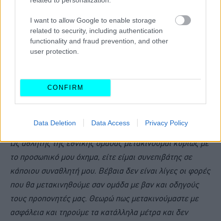
I want to allow Google to enable storage
related to security, including authentication
functionality and fraud prevention, and other
user protection.
CONFIRM
Data Deletion
Data Access
Privacy Policy
Ως αθλητής της εθνικής ομάδας μετακινούμαι κυρίως με
το προσωπικό μου όχημα, είτε είμαι συνεπιβάτης σε
κάποιου συναθλητή μου. Βέβαια δεν είναι λίγες οι φορές
που θα μετακινηθούμε σαν ομάδα με βαν και οδηγούς
τους προπονητές μας. Θεωρώ πως μετακινούμαστε με
ασφάλεια και τηρούμε τα κατάλληλα μέτρα και δεν