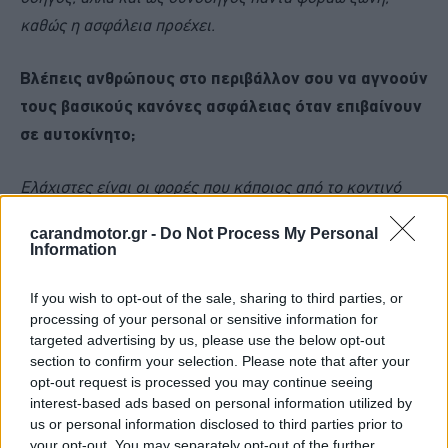
καθώς η ασφάλεια προέχει.
Βλέπεις ανθρώπους στο περιβάλλον σου να αγνοούν
τους βασικούς κανόνες ασφάλειας όταν επιβαίνουν
σε αυτοκίνητο;
Ελάχιστες είναι οι φορές που κάποιος από το κοντινό
μου περιβάλλον θα παραλείψει κανόνες για την
carandmotor.gr -
Do Not Process My Personal
ασφάλειά του. Τόσο η οικογένεια μου, όσο και οι φίλοι
Information
μου είναι συνειδητοποιημένα άτομα όσον αφορά την
οδική ασφάλεια.
If you wish to opt-out of the sale, sharing to third parties, or
processing of your personal or sensitive information for
targeted advertising by us, please use the below opt-out
Είχες στο παρελθόν κάποια περίπτωση εμπλοκής
section to confirm your selection. Please note that after your
δικής σου ή συγγενικού σου προσώπου σε τροχαίο;
opt-out request is processed you may continue seeing
interest-based ads based on personal information utilized by
us or personal information disclosed to third parties prior to
Όχι, δε μου έχει συμβεί κάτι τέτοιο όσο είμαι οδηγός,
your opt-out. You may separately opt-out of the further