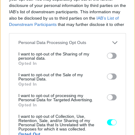
αλλά ούτε κάποιος κοντινός συγγενείς μου έχει βιώσει
disclosure of your personal information by third parties on the
IAB’s list of downstream participants. This information may
κάτι σχετικό.
also be disclosed by us to third parties on the
IAB’s List of
Downstream Participants
that may further disclose it to other
Πόσο σημαντικό κομμάτι της ζωής σου είναι οι
third parties.
ασφαλείς μετακινήσεις;
Please note that this website/app uses one or more Google
Personal Data Processing Opt Outs
services and may gather and store information including but
Θα χαρακτήριζα τον εαυτό μου προσεκτικό όσον αφορά
not limited to your visit or usage behaviour. You may click to
I want to opt-out of the Sharing of my
personal data.
grant or deny consent to Google and its third-party tags to
την οδήγηση, καθώς θεωρώ πως κάποιο σφάλμα μπορεί
Opted In
use your data for below specified purposes in below Google
να αποδειχθεί καθοριστικό. Στις μέρες μας δεν είναι λίγα
consent section.
I want to opt-out of the Sale of my
τα ατυχήματα που έχουν καταστροφικές συνέπειες για
Personal Data.
Opted In
την υγεία ενός ατόμου, καθώς καθημερινά
πληροφορούμαστε για ανθρώπους που έχασαν τον
I want to opt-out of processing my
Personal Data for Targeted Advertising.
έλεγχο και βρέθηκαν αντιμέτωποι με τον θάνατο.
Opted In
I want to opt-out of Collection, Use,
Σαν μέλος της αθλητικής οικογένειας διαπιστώνεις
Retention, Sale, and/or Sharing of my
Personal Data that Is Unrelated with the
ότι υπάρχουν πολλά που επιδέχονται βελτίωσης
Purposes for which it was collected.
Opted Out