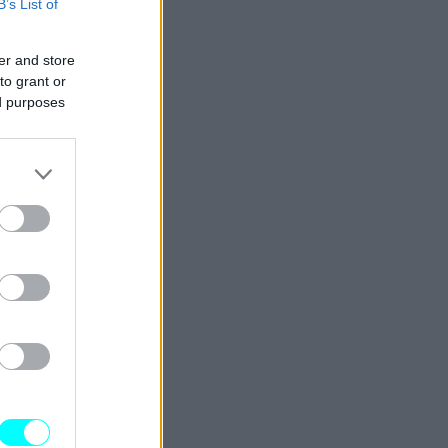
B’s List of
er and store
to grant or
ed purposes