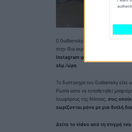
authenti
Ο Gudbensky ήταν γνωστός στη Ρωσία
στην ίδια ακριβώς λεωφόρο όπου συ
Instagram φωτογραφία όπου κινο
χλμ./ώρα
.
Το δυστύχημα του Gudbensky είχε ω
Ρωσία ώστε να τοποθετηθεί μπαριέρα
λεωφόρους της Μόσχας,
στις οποί
χωρίζονται μόνο με μια διπλή δι
Δείτε το video από τη στιγμή το