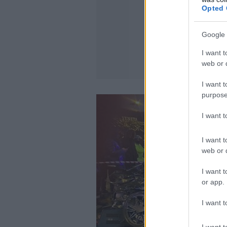
Opted 
Google 
I want t
web or d
I want t
purpose
I want 
I want t
web or d
I want t
or app.
I want t
I want t