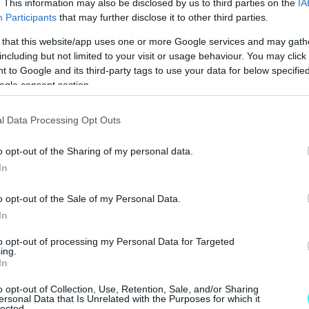
. This information may also be disclosed by us to third parties on the
IA
ους οδηγούς του Volvo και της Mercedes στις οποίες
Participants
that may further disclose it to other third parties.
 δεν τραυματίστηκε σοβαρά. Μάλιστα,
το ένα από
 that this website/app uses one or more Google services and may gath
στο δυστύχημα, η Mercedes GLS, ανήκε στον
including but not limited to your visit or usage behaviour. You may click 
 to Google and its third-party tags to use your data for below specifi
πιο πλούσιους ανθρώπους της Ρωσίας, χωρίς πάντως ο
ogle consent section.
ένειάς του να επιβαίνει σε αυτό τη στιγμή που
l Data Processing Opt Outs
o opt-out of the Sharing of my personal data.
In
o opt-out of the Sale of my Personal Data.
In
to opt-out of processing my Personal Data for Targeted
ing.
In
o opt-out of Collection, Use, Retention, Sale, and/or Sharing
ersonal Data that Is Unrelated with the Purposes for which it
lected.