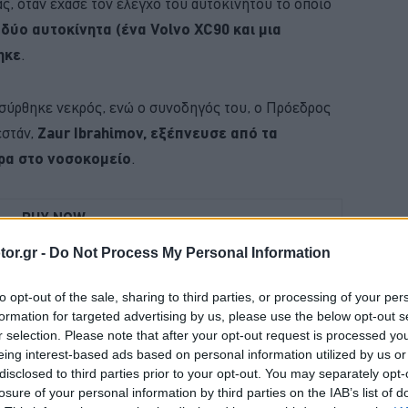
, όταν έχασε τον έλεγχο του αυτοκινήτου το οποίο
δύο αυτοκίνητα (ένα Volvo XC90 και μια
ηκε
.
ασύρθηκε νεκρός, ενώ ο συνοδηγός του, ο Πρόεδρος
εστάν,
Zaur Ibrahimov, εξέπνευσε από τα
ρα στο νοσοκομείο
.
BUY NOW
or.gr -
Do Not Process My Personal Information
D PUMA ΑΠΟ 21.528 ΕΥΡΩ
 ΟΙ ΕΙΔΗΣΕΙΣ ΣΤΗΝ ΕΛΛΑΔΑ ΚΑΙ ΣΤΟΝ ΚΟΣΜΟ
to opt-out of the sale, sharing to third parties, or processing of your per
formation for targeted advertising by us, please use the below opt-out s
Ε ΤΑ ΝΕΑ ΜΟΝΤΕΛΑ ΤΗΣ BMW 
r selection. Please note that after your opt-out request is processed y
eing interest-based ads based on personal information utilized by us or
 "TESLA" ΠΟΥ ΗΡΘΑΝ ΣΤΗΝ ΕΛΛΑΔΑ 
disclosed to third parties prior to your opt-out. You may separately opt-
losure of your personal information by third parties on the IAB’s list of