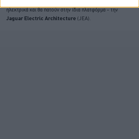
εδώ και εμπρός, όλα τα μοντέλα της Jaguar θα είναι
ηλεκτρικά και θα πατούν στην ίδια πλατφόρμα – την
Jaguar Electric Architecture
(JEA).