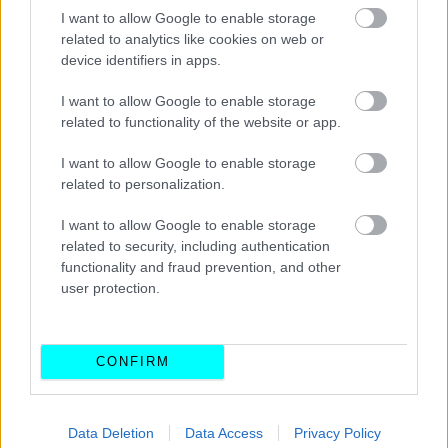
I want to allow Google to enable storage
related to analytics like cookies on web or
device identifiers in apps.
I want to allow Google to enable storage
related to functionality of the website or app.
I want to allow Google to enable storage
related to personalization.
I want to allow Google to enable storage
related to security, including authentication
functionality and fraud prevention, and other
user protection.
Σε ό,τι αφορά σε όσα βρίσκονται στα σωθικά του νέου
CONFIRM
μοντέλου, εκεί η Jaguar θα αξιοποιήσει
ηλεκτροκινητήρες κ
αι συστοιχίες μπαταριών που
συναντάμε και σε άλλα μοντέλα της
JLR
. Άλλωστε από
Data Deletion
Data Access
Privacy Policy