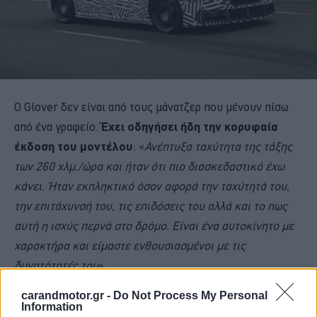
Ο Glover δεν είναι από τους μάνατζερ που μένουν πίσω
από ένα γραφείο.
Έχει οδηγήσει ήδη την κορυφαία
έκδοση του μοντέλου
: «
Ανέπτυξα ταχύτητα της τάξης
των 260 χλμ./ώρα και ήταν ότι πιο διασκεδαστικό έχω
κάνει. Ήταν εκπληκτικό όσον αφορά την ταχύτητά του,
την επιτάχυνσή του, τις επιδόσεις του αλλά και το πως
αυτή η ισχύς περνά στο δρόμο. Είναι ένα αυτοκίνητο με
χαρακτήρα και είμαστε ενθουσιασμένοι με τις
δυνατότητές του
».
carandmotor.gr -
Do Not Process My Personal
Information