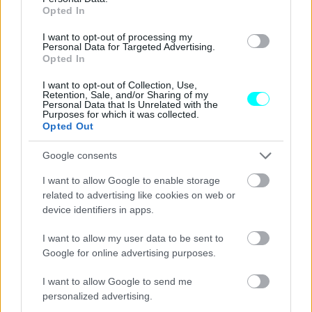
Opted In
I want to opt-out of processing my
Personal Data for Targeted Advertising.
Opted In
I want to opt-out of Collection, Use,
Retention, Sale, and/or Sharing of my
Personal Data that Is Unrelated with the
Μιλώντας για… χαρακτήρα, ο Βρετανός τόνισε πως η
Purposes for which it was collected.
Opted Out
έκδοση παραγωγής, δεν θα διαφέρει πολύ από το
concept Type 00
. Οι αναλογίες, το «πρόσωπο», τα
Google consents
γραφικά, το μακρύ καπό, όλα αυτά αναμένεται να
I want to allow Google to enable storage
διατηρηθούν. Όσο για την καμπίνα, ο Glover ξεκαθάρισε
related to advertising like cookies on web or
πως
δεν θα… βομβαρδίζει τον οδηγό με τεχνολογία
,
device identifiers in apps.
όμως η τεχνολογία θα είναι εκεί όποτε την χρειάζεται.
I want to allow my user data to be sent to
Έκανε μάλιστα ένα παραλληλισμό με την ωρολογοποιία και
Google for online advertising purposes.
τα κορυφαία brands που έχουν καινοτομία, δεξιοτεχνία
I want to allow Google to send me
στο σχεδιασμό και τη μηχανική, όχι όμως απαραίτητα νέα
personalized advertising.
τεχνολογία.