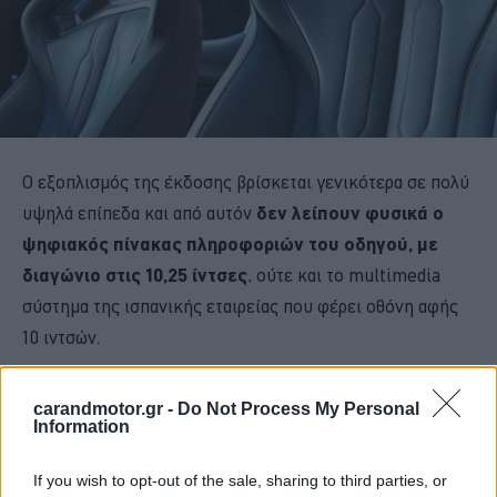
Ο εξοπλισμός της έκδοσης βρίσκεται γενικότερα σε πολύ
υψηλά επίπεδα και από αυτόν
δεν λείπουν φυσικά ο
ψηφιακός πίνακας πληροφοριών του οδηγού, με
διαγώνιο στις 10,25 ίντσες
, ούτε και το multimedia
σύστημα της ισπανικής εταιρείας που φέρει οθόνη αφής
10 ιντσών.
carandmotor.gr -
Do Not Process My Personal
Information
If you wish to opt-out of the sale, sharing to third parties, or