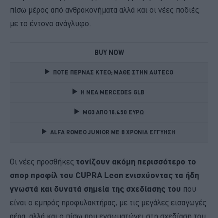
πίσω μέρος από ανθρακονήματα αλλά και οι νέες ποδιές
με το έντονο ανάγλυφο.
BUY NOW
ΠΟΤΕ ΠΕΡΝΑΣ ΚΤΕΟ; ΜΑΘΕ ΣΤΗΝ ΑUTECO
Η ΝΕΑ MERCEDES GLB 
MG3 ΑΠΟ 16.450 ΕΥΡΩ
ALFA ROMEO JUNIOR ME 8 ΧΡΟΝΙΑ ΕΓΓΥΗΣΗ 
Οι νέες προσθήκες
τονίζουν ακόμη περισσότερο το
σπορ προφίλ του CUPRA Leon ενισχύοντας τα ήδη
γνωστά και δυνατά σημεία της σχεδίασης του
που
είναι ο εμπρός προφυλακτήρας, με τις μεγάλες εισαγωγές
αέρα, αλλά και ο πίσω που ενσωματώνει στη σχεδίαση του