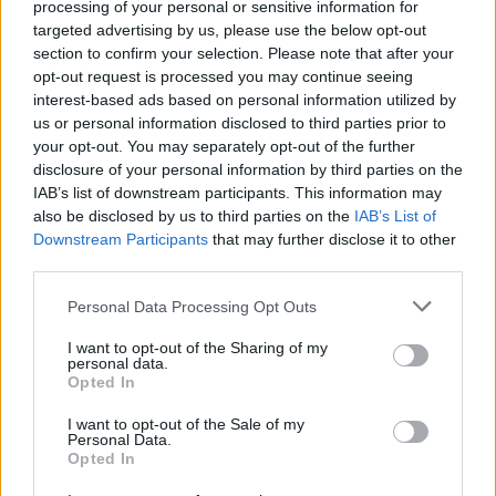
processing of your personal or sensitive information for
targeted advertising by us, please use the below opt-out
section to confirm your selection. Please note that after your
opt-out request is processed you may continue seeing
interest-based ads based on personal information utilized by
us or personal information disclosed to third parties prior to
your opt-out. You may separately opt-out of the further
disclosure of your personal information by third parties on the
IAB’s list of downstream participants. This information may
also be disclosed by us to third parties on the
IAB’s List of
Η τιμή για τη νέα έκδοση CUPRA Leon VZ Cup
φτάνει
Downstream Participants
that may further disclose it to other
στη Γερμανία στα 47.160 ευρώ για την έκδοση με τον
third parties.
δίλιτρο υποτροφοτούμενο κινητήρα TSI και στα
Please note that this website/app uses one or more Google
Personal Data Processing Opt Outs
46.670 ευρώ
για έκδοση 1.4 e-Hybrid, ενώ η
κορυφαία
services and may gather and store information including but
not limited to your visit or usage behaviour. You may click to
I want to opt-out of the Sharing of my
4κίνητη έκδοση με το δίλιτρο μοτέρ έχει τιμής
personal data.
grant or deny consent to Google and its third-party tags to
48.675 ευρώ
.
Opted In
use your data for below specified purposes in below Google
consent section.
I want to opt-out of the Sale of my
Personal Data.
Opted In