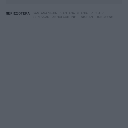
SANTANA SPAIN
SANTANA ΙΣΠΑΝΊΑ
PICK-UP
ΠΕΡΙΣΣΟΤΕΡΑ
ZZ NISSAN
ANHUI CORONET
NISSAN
DONGFENG