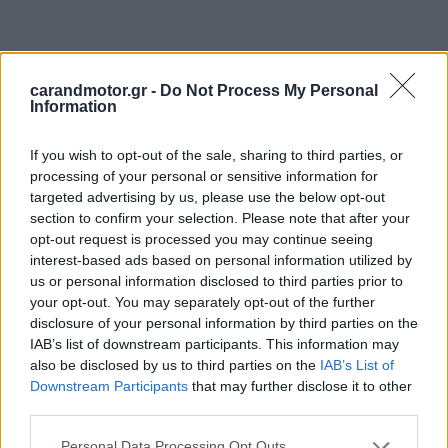
carandmotor.gr -
Do Not Process My Personal
Information
If you wish to opt-out of the sale, sharing to third parties, or
processing of your personal or sensitive information for
targeted advertising by us, please use the below opt-out
section to confirm your selection. Please note that after your
opt-out request is processed you may continue seeing
interest-based ads based on personal information utilized by
us or personal information disclosed to third parties prior to
your opt-out. You may separately opt-out of the further
disclosure of your personal information by third parties on the
IAB’s list of downstream participants. This information may
also be disclosed by us to third parties on the
IAB’s List of
Downstream Participants
that may further disclose it to other
third parties.
Please note that this website/app uses one or more Google
Η εταιρεία αποκάλυψε επίσης ότι
σχεδιαστές
Personal Data Processing Opt Outs