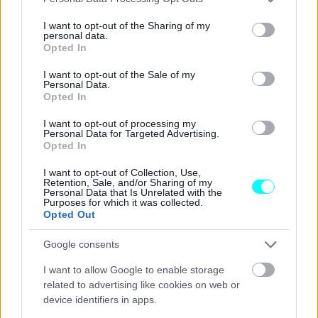
services and may gather and store information including but
οχημάτων
από τις
Santana Motors
,
ZZ Nissan
και
not limited to your visit or usage behaviour. You may click to
I want to opt-out of the Sharing of my
personal data.
Anhui Coronet
εργάζονται τα τελευταία χρόνια για να
grant or deny consent to Google and its third-party tags to
Opted In
use your data for below specified purposes in below Google
σχεδιάσουν
ένα ολοκαίνουργιο όχημα
, το οποίο «θα
consent section.
I want to opt-out of the Sale of my
συνδυάζει ποιότητα, αξιοπιστία και απόδοση,
Personal Data.
διατηρώντας τον χαρακτήρα των μοντέλων της Santana».
Opted In
I want to opt-out of processing my
Η ιστορία της Santana ξεκινά το 1956, όταν ιδρύθηκε ως
Personal Data for Targeted Advertising.
Opted In
Metalúrgica de Santa Ana
με σκοπό την κατασκευή
I want to opt-out of Collection, Use,
γεωργικών μηχανημάτων. Πέντε χρόνια αργότερα,
Retention, Sale, and/or Sharing of my
Personal Data that Is Unrelated with the
ξεκίνησε την συναρμολόγηση των πρώτων επιβατικών
Purposes for which it was collected.
αυτοκινήτων σε συνεργασία με τη Land Rover, ενώ
Opted Out
κατασκεύαζε και μηχανικά μέρη όπως κιβώτια ταχυτήτων
Google consents
για το εργοστάσιο της
Citroën
στην πόλη
Βίγο.
I want to allow Google to enable storage
related to advertising like cookies on web or
Από το 1985, η Santana συνεργάστηκε με τη
Suzuki
για
device identifiers in apps.
την κατασκευή μοντέλων όπως το Samurai, το Vitara και