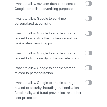
I want to allow my user data to be sent to
το Jimny, με τη Suzuki να αποκτά το 83,75% των μετοχών
Google for online advertising purposes.
το 1993. Αυτή η συνεργασία έφερε ευημερία στην
εταιρεία, η οποία έφτασε να παρέχει θέσεις εργασίας σε
I want to allow Google to send me
personalized advertising.
περίπου 3.000 άτομα.
I want to allow Google to enable storage
Σήμερα,
μετά από
14 χρόνια
, η Santana επιστρέφει,
related to analytics like cookies on web or
device identifiers in apps.
αυτή τη φορά με μια δυναμική συνεργασία που υπόσχεται
να φέρει νέα πνοή στο εργοστάσιο.
I want to allow Google to enable storage
related to functionality of the website or app.
Διαβάστε επίσης
I want to allow Google to enable storage
related to personalization.
I want to allow Google to enable storage
related to security, including authentication
functionality and fraud prevention, and other
user protection.