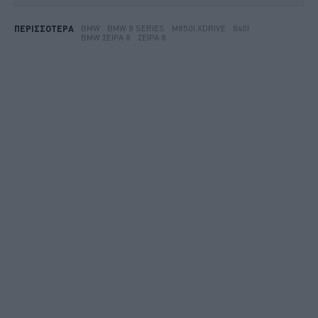
BMW
BMW 8 SERIES
M850I XDRIVE
840I
ΠΕΡΙΣΣΟΤΕΡΑ
BMW ΣΕΙΡΆ 8
ΣΕΙΡΆ 8