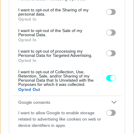
services and may gather and store information including but
not limited to your visit or usage behaviour. You may click to
I want to opt-out of the Sharing of my
personal data.
grant or deny consent to Google and its third-party tags to
Opted In
use your data for below specified purposes in below Google
consent section.
I want to opt-out of the Sale of my
Personal Data.
Opted In
I want to opt-out of processing my
Personal Data for Targeted Advertising.
Opted In
I want to opt-out of Collection, Use,
Retention, Sale, and/or Sharing of my
Personal Data that Is Unrelated with the
Purposes for which it was collected.
Opted Out
Αναφορικά με τους διαθέσιμους κινητήρες για τις
Google consents
κορυφαίες 8άρες, οι επιλογές όπως και πριν είναι τρεις
I want to allow Google to enable storage
για τους ενδιαφερόμενους με την κίνηση να φτάνει,
related to advertising like cookies on web or
ανάλογα με την έκδοση στους πίσω ή και στους τέσσερεις
device identifiers in apps.
τροχούς.