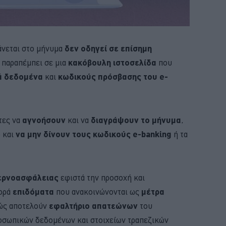
άνεται στο μήνυμα
δεν οδηγεί σε επίσημη
, παραπέμπει σε μια
κακόβουλη ιστοσελίδα
που
ά δεδομένα
και
κωδικούς πρόσβασης του e-
τες να
αγνοήσουν
και να
διαγράψουν το μήνυμα
,
 και
να μην δίνουν τους κωδικούς e-banking
ή τα
βερνοασφάλειας
εφιστά την προσοχή και
φορά
επιδόματα
που ανακοινώνονται ως
μέτρα
ώς αποτελούν
εφαλτήριο απατεώνων
του
οσωπικών δεδομένων και στοιχείων τραπεζικών