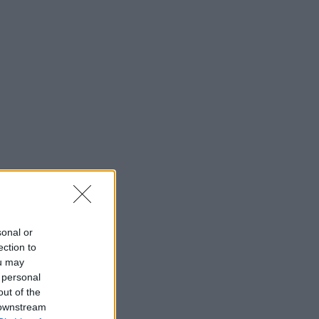
sonal or
ection to
ou may
 personal
out of the
 downstream