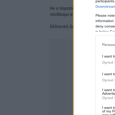
participants
Downstream 
Please note
information 
deny consent
in below Go
Persona
I want t
Opted 
I want t
Opted 
I want 
Advertis
Opted 
I want t
of my P
was col