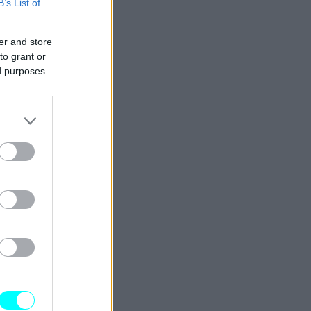
B’s List of
er and store
to grant or
ed purposes