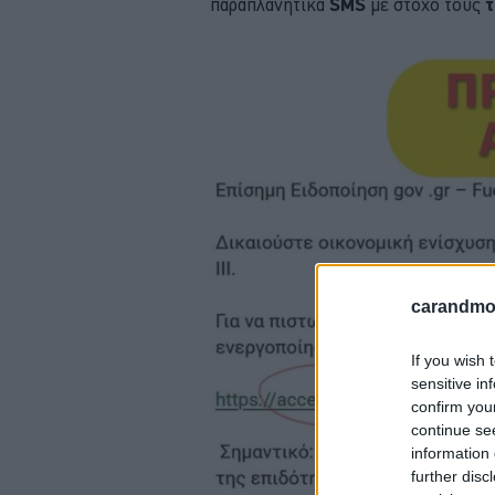
παραπλανητικά
SMS
με στόχο τους
τ
carandmot
If you wish 
sensitive in
confirm you
continue se
information 
further disc