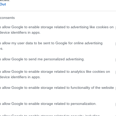
Out
consents
o allow Google to enable storage related to advertising like cookies on
evice identifiers in apps.
ρησιμοποιούν την
επωνυμία
της επίσημης
o allow my user data to be sent to Google for online advertising
υν έναν
σύνδεσμο
που υποτίθεται ότι παραπέμπει
s.
ειμένου να
πιστωθεί το ποσό στον λογαριασμό
to allow Google to send me personalized advertising.
αι η
προειδοποίηση
ότι αν δεν ακολουθήσουν οι
νεργοποίηση της κάρτας
, η
επιδότηση θα
o allow Google to enable storage related to analytics like cookies on
evice identifiers in apps.
o allow Google to enable storage related to functionality of the website
BUY NOW
D PUMA ΑΠΟ 21.528 ΕΥΡΩ
o allow Google to enable storage related to personalization.
 NEO SUV ΤΗΣ RENAULT
o allow Google to enable storage related to security, including