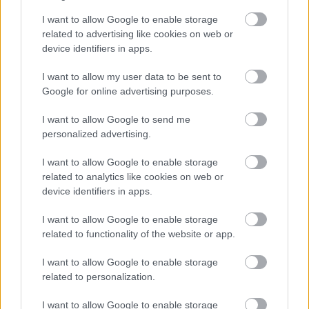
I want to allow Google to enable storage
Σημειώνεται ότι ο Musk είχε
επενδύσει πολλά
related to advertising like cookies on web or
εκατομμύρια δολάρια
για να στηρίξει την εκλογή του
device identifiers in apps.
Trump, ενώ διατηρεί συμβάσεις πολλών δισεκατομμυρίων
I want to allow my user data to be sent to
με την κυβέρνηση.
Google for online advertising purposes.
I want to allow Google to send me
Από το
2008
, η
SpaceX
έχει εξασφαλίσει
σχεδόν 20
personalized advertising.
δισεκατομμύρια δολάρια σε ομοσπονδιακή
χρηματοδότηση
για τη μεταφορά αστροναυτών και
I want to allow Google to enable storage
related to analytics like cookies on web or
δορυφόρων στο διάστημα. Η Tesla, επίσης, είχε ήδη
device identifiers in apps.
λάβει 41,9 εκ. δολάρια από την κυβέρνηση των ΗΠΑ,
συμπεριλαμβανομένων πληρωμών για οχήματα που
I want to allow Google to enable storage
related to functionality of the website or app.
διατέθηκαν σε ορισμένες αμερικανικές πρεσβείες.
I want to allow Google to enable storage
Διαβάστε επίσης
related to personalization.
I want to allow Google to enable storage