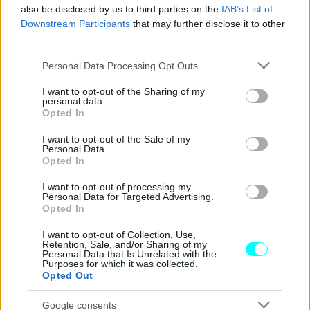
also be disclosed by us to third parties on the
IAB’s List of
Downstream Participants
that may further disclose it to other
third parties.
Please note that this website/app uses one or more Google
Personal Data Processing Opt Outs
services and may gather and store information including but
Όπως δήλωσε εκπρόσωπος του Στέιτ Ντιπάρτμεντ την
not limited to your visit or usage behaviour. You may click to
I want to opt-out of the Sharing of my
personal data.
grant or deny consent to Google and its third-party tags to
Πέμπτη 13 Φεβρουαρίου, η ομοσπονδιακή
συμφωνία
Opted In
use your data for below specified purposes in below Google
προετοιμαζόταν επί κυβέρνησης Biden,
στο πλαίσιο
consent section.
I want to opt-out of the Sale of my
της πρόθεσης του Λευκού Οίκου να διερευνήσει το
Personal Data.
Opted In
ενδιαφέρον εταιρειών για την παραγωγή θωρακισμένων
ηλεκτρικών οχημάτων.
I want to opt-out of processing my
Personal Data for Targeted Advertising.
Opted In
Η Tesla ήταν η μόνη εταιρεία που εξέφρασε ενδιαφέρον
I want to opt-out of Collection, Use,
για το αίτημα του υπουργείου την εποχή εκείνη. Το
Retention, Sale, and/or Sharing of my
Personal Data that Is Unrelated with the
επόμενο βήμα θα ήταν η
πρόσκληση για την υποβολή
Purposes for which it was collected.
Opted Out
προσφορών
, η οποία ωστόσο σήμερα έχει τεθεί σε
αναστολή.
Google consents