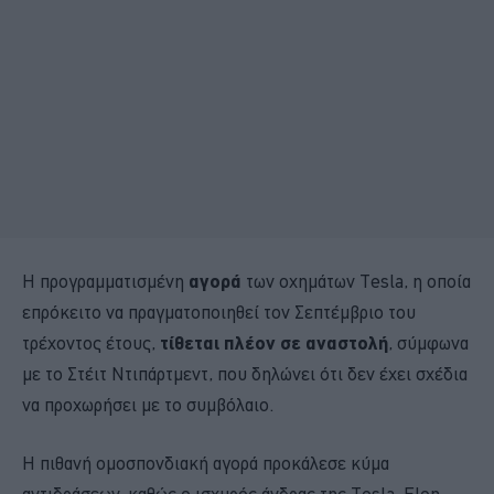
Η προγραμματισμένη
αγορά
των οχημάτων Tesla, η οποία
επρόκειτο να πραγματοποιηθεί τον Σεπτέμβριο του
τρέχοντος έτους,
τίθεται πλέον σε αναστολή
, σύμφωνα
με το Στέιτ Ντιπάρτμεντ, που δηλώνει ότι δεν έχει σχέδια
να προχωρήσει με το συμβόλαιο.
Η πιθανή ομοσπονδιακή αγορά προκάλεσε κύμα
αντιδράσεων, καθώς ο ισχυρός άνδρας της Tesla, Elon