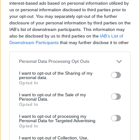
interest-based ads based on personal information utilized by
us or personal information disclosed to third parties prior to
your opt-out. You may separately opt-out of the further
disclosure of your personal information by third parties on the
IAB’s list of downstream participants. This information may
also be disclosed by us to third parties on the
IAB’s List of
Downstream Participants
that may further disclose it to other
third parties.
Please note that this website/app uses one or more Google
Personal Data Processing Opt Outs
services and may gather and store information including but
not limited to your visit or usage behaviour. You may click to
I want to opt-out of the Sharing of my
personal data.
grant or deny consent to Google and its third-party tags to
Opted In
use your data for below specified purposes in below Google
consent section.
I want to opt-out of the Sale of my
Personal Data.
Opted In
I want to opt-out of processing my
Personal Data for Targeted Advertising.
Opted In
Δεν αποκλείεται, λοιπόν, να βρισκόμαστε μπροστά σε
I want to opt-out of Collection, Use,