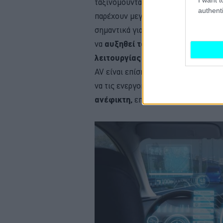
ταξινομούνται ως Επίπεδο 3 ή παραπά
authenti
παρέχουν μεγαλύτερη άνεση και ελευ
σημαντικά για τους ιδιοκτήτες αυτ
να
αυξηθεί τα επόμενα χρόνια
, π
λειτουργίας
λόγω ανησυχιών για τη
AV είναι επίσης εξοπλισμένα με δυν
να τις ενεργοποιήσουν σε περιοχές
ανέφικτη,
επεκτείνοντας έτσι το εύ