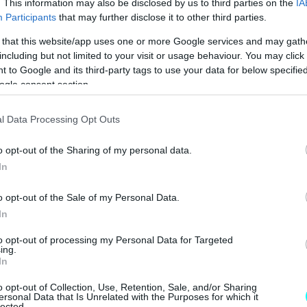
. This information may also be disclosed by us to third parties on the
IA
ΚΑΡΤΑ ΚΑΥΣΑΕΡΙΩΝ; ΚΛΕΙΣΕ ΡΑΝΤΕΒΟΥ
Participants
that may further disclose it to other third parties.
 ΟΙΚΟΓΕΝΕΙΑΚΟ SUV ME 24.990 ΕΥΡΩ 
 that this website/app uses one or more Google services and may gath
including but not limited to your visit or usage behaviour. You may click 
 MONTΕΛΟ ΤΗΣ ALFA ROMEO 
 to Google and its third-party tags to use your data for below specifi
ogle consent section.
l Data Processing Opt Outs
o opt-out of the Sharing of my personal data.
In
o opt-out of the Sale of my Personal Data.
In
to opt-out of processing my Personal Data for Targeted
ing.
In
o opt-out of Collection, Use, Retention, Sale, and/or Sharing
ersonal Data that Is Unrelated with the Purposes for which it
lected.