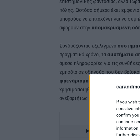
επιστημονικής φαντασίας, αλλά τώρ
πόλης. Ωστόσο σήμερα έχει εμφανισ
μπορούσε να επιταχύνει και να συμ
αφορούν στην
απομακρυσμένη οδ
Συνδυάζοντας εξελιγμένα
συστήματ
πραγματικό χρόνο, τα
συστήματα α
άμεσα πληροφορίες για τις συνθήκε
εμπόδια σε οδηγούς που δεν βρίσκο
φρενάρισμα
και το
τιμόνι
του οχήμ
carandmot
χρησιμοποιηθούν σε όλους τους
τύ
ανεξαρτήτως μεγέθους.
If you wish 
sensitive in
confirm you
continue se
information 
IEFIMERIDA.GR - ΟΛΕΣ
further disc