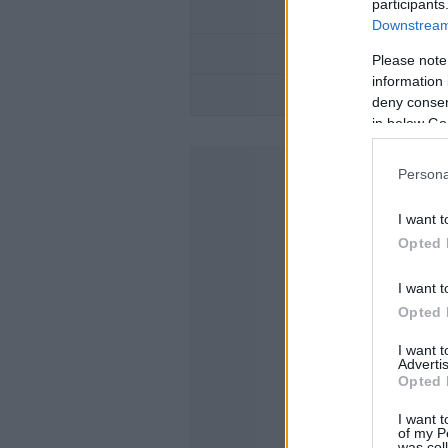
participants
ΕΛΕΓΧΟΣ ΚΤΕΟ; 
Downstream 
OMODA -ΥΒΡΙΔΙΚΟ
Please note
information 
TO NEO
deny consent
in below Go
Persona
I want t
Opted 
I want t
Opted 
I want 
Advertis
Opted 
I want t
of my P
was col