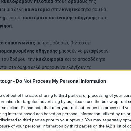
α
κυκλοφορούν πιλοτικά
στους
δρόμους
της
τεί μια άλλη
καινοτομία
στην
κινητικότητα
που θα
πληρώσει τα
συστήματα αυτόνομης οδήγησης
που
ήγηση
.
α επικοινωνίας
με τροφοδοσίες βίντεο σε
πομακρυσμένης οδήγησης
μπορούν να μεταφέρουν
ς του δρόμου, την
κυκλοφορία
και τα απροσδόκητα
νται στο όχημα αλλά μπορούν να ελέγξουν το
ατος. Αυτά τα συστήματα μπορούν να
or.gr -
Do Not Process My Personal Information
πους οχημάτων
εντός και εκτός δρόμου,
to opt-out of the sale, sharing to third parties, or processing of your per
formation for targeted advertising by us, please use the below opt-out s
r selection. Please note that after your opt-out request is processed y
BUY NOW
eing interest-based ads based on personal information utilized by us or
disclosed to third parties prior to your opt-out. You may separately opt-
 ΟΙ ΕΙΔΗΣΕΙΣ ΣΤΗΝ ΕΛΛΑΔΑ ΚΑΙ ΣΤΟΝ ΚΟΣΜΟ
losure of your personal information by third parties on the IAB’s list of