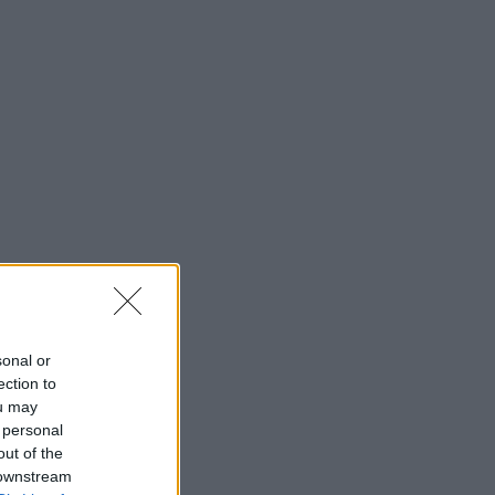
sonal or
ection to
ou may
 personal
out of the
 downstream