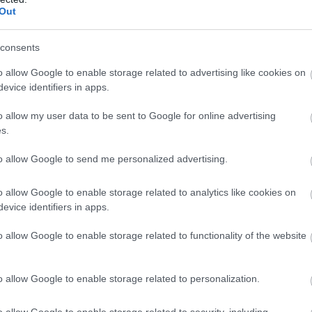
Out
consents
o allow Google to enable storage related to advertising like cookies on
evice identifiers in apps.
εν είναι ακόμη διαθέσιμα στο εμπόριο για επιβατικά
o allow my user data to be sent to Google for online advertising
 να μην γνωρίζουν καν ότι
βρίσκονται υπό
s.
τόν τον
εκκολαπτόμενο τομέα
για να αξιολογήσει
τές, εταιρικούς
και
στόλους ενοικιάσεων
, αλλά
to allow Google to send me personalized advertising.
τώσεις χρήσης, το
μέγεθος της αγοράς
και
o allow Google to enable storage related to analytics like cookies on
χή των καταναλωτών
, η ρυθμιστική σαφήνεια και η
evice identifiers in apps.
o allow Google to enable storage related to functionality of the website
ν τρόπο με τον οποίο τα
συστήματα
α ενεργοποιήσουν ή να συμπληρώσουν
αυτόνομα
o allow Google to enable storage related to personalization.
ατότητες
(που ορίζονται ως εκείνα που
o allow Google to enable storage related to security, including