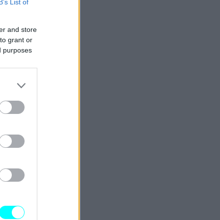
B’s List of
er and store
to grant or
ed purposes