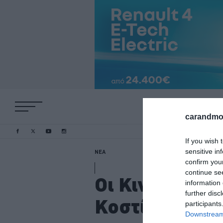
carandmot
If you wish 
sensitive in
ΝΕΑ
confirm you
continue se
Οι Κινέζοι πα
information 
further disc
Κοστίζει 12.7
participants
Downstream 