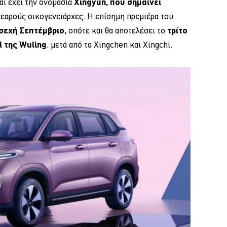
αι έχει την ονομασία
Xingyun, που σημαίνει
νεαρούς οικογενειάρχες. Η επίσημη πρεμιέρα του
σεχή Σεπτέμβριο,
οπότε και θα αποτελέσει το
τρίτο
l της Wuling
, μετά από τα Xingchen και Xingchi.