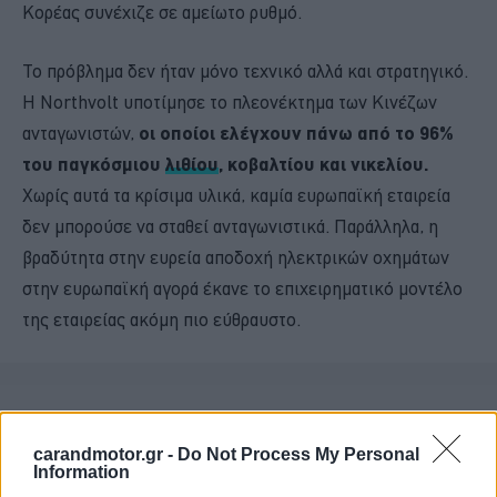
Κορέας συνέχιζε σε αμείωτο ρυθμό.
Το πρόβλημα δεν ήταν μόνο τεχνικό αλλά και στρατηγικό.
Η Northvolt υποτίμησε το πλεονέκτημα των Κινέζων
ανταγωνιστών,
οι οποίοι ελέγχουν πάνω από το 96%
του παγκόσμιου
λιθίου
, κοβαλτίου και νικελίου.
Χωρίς αυτά τα κρίσιμα υλικά, καμία ευρωπαϊκή εταιρεία
δεν μπορούσε να σταθεί ανταγωνιστικά. Παράλληλα, η
βραδύτητα στην ευρεία αποδοχή ηλεκτρικών οχημάτων
στην ευρωπαϊκή αγορά έκανε το επιχειρηματικό μοντέλο
της εταιρείας ακόμη πιο εύθραυστο.
carandmotor.gr -
Do Not Process My Personal
Information