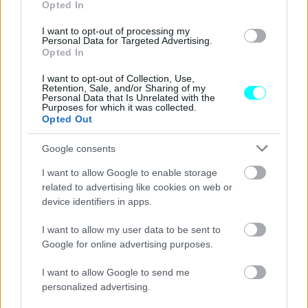
Opted In
I want to opt-out of processing my
Personal Data for Targeted Advertising.
Opted In
I want to opt-out of Collection, Use,
Retention, Sale, and/or Sharing of my
Personal Data that Is Unrelated with the
Purposes for which it was collected.
Opted Out
Google consents
I want to allow Google to enable storage
related to advertising like cookies on web or
device identifiers in apps.
I want to allow my user data to be sent to
Google for online advertising purposes.
Η πρώτη σοβαρή υποχώρηση ήρθε στον Καναδά, όπου η
προγραμματισμένη μονάδα έκλεισε, παρά την μέχρι
I want to allow Google to send me
personalized advertising.
τέλους υποστήριξη της κυβέρνησης και τις επενδύσεις