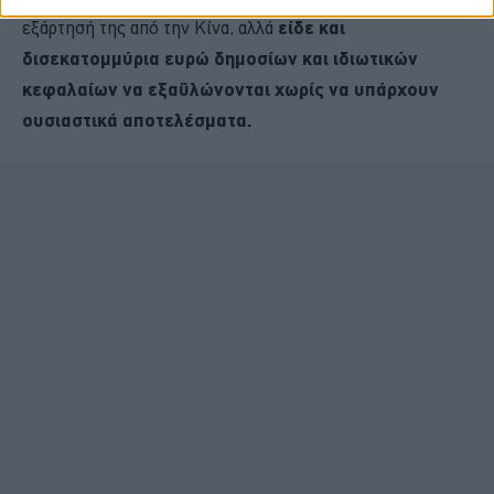
εξάρτησή της από την Κίνα, αλλά
είδε και
δισεκατομμύρια ευρώ δημοσίων και ιδιωτικών
κεφαλαίων να εξαϋλώνονται χωρίς να υπάρχουν
ουσιαστικά αποτελέσματα.