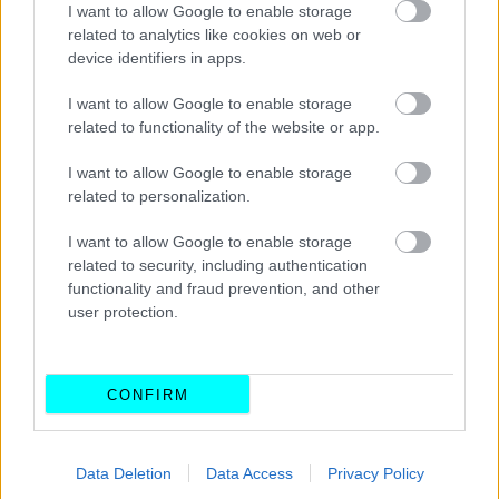
ύψους 5 δις ευρώ. Στις
ΗΠΑ
, οι απώλειες άγγιξαν τα 6
I want to allow Google to enable storage
δισ. ευρώ, ενώ η συνολική ζημία του ομίλου
related to analytics like cookies on web or
device identifiers in apps.
εκτοξεύθηκε.
Το 2024 η Northvolt βρέθηκε
αντιμέτωπη με χρεοκοπία, με τους επενδυτές να
I want to allow Google to enable storage
κάνουν λόγο για «μια από τις μεγαλύτερες
related to functionality of the website or app.
βιομηχανικές αποτυχίες στην ιστορία της Ευρώπης».
I want to allow Google to enable storage
related to personalization.
Τελικά τον Μάρτιο του 2025 η εταιρεία έκανε αίτηση
I want to allow Google to enable storage
πτώχευσης και
συνέχισε τις περιορισμένες εργασίες
related to security, including authentication
της μέχρι και τον Μάιο, όταν και σταμάτησε πλήρως
functionality and fraud prevention, and other
τις εργασίες της
. Παράλληλα, οι περισσότερες από τις
user protection.
εγκαταστάσεις της είχαν εξαγοραστεί από την
αμερικανική startup
Lyten
, αφήνοντας πίσω της
CONFIRM
ανεκπλήρωτο το όνειρο της δημιουργίας μιας αυτάρκους
ευρωπαϊκής εφοδιαστικής αλυσίδας μπαταριών.
Data Deletion
Data Access
Privacy Policy
Η ήπειρός μας όχι μόνο δεν κατάφερε να μειώσει την