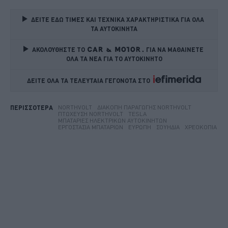
ΔΕΙΤΕ ΕΔΩ ΤΙΜΕΣ ΚΑΙ ΤΕΧΝΙΚΑ ΧΑΡΑΚΤΗΡΙΣΤΙΚΑ ΓΙΑ ΟΛΑ 
ΤΑ ΑΥΤΟΚΙΝΗΤΑ
ΑΚΟΛΟΥΘΗΣΤΕ ΤΟ
ΓΙΑ ΝΑ ΜΑΘΑΙΝΕΤΕ 
ΟΛΑ ΤΑ ΝΕΑ ΓΙΑ ΤΟ ΑΥΤΟΚΙΝΗΤΟ
ΔΕΙΤΕ ΟΛΑ ΤΑ ΤΕΛΕΥΤΑΙΑ ΓΕΓΟΝΟΤΑ ΣΤΟ    
NORTHVOLT
ΔΙΑΚΟΠΉ ΠΑΡΑΓΩΓΉΣ NORTHVOLT
ΠΕΡΙΣΣΟΤΕΡΑ
ΠΤΏΧΕΥΣΗ NORTHVOLT
TESLA
ΜΠΑΤΑΡΊΕΣ ΗΛΕΚΤΡΙΚΏΝ ΑΥΤΟΚΙΝΉΤΩΝ
ΕΡΓΟΣΤΑΣΙΑ ΜΠΑΤΑΡΙΏΝ
ΕΥΡΏΠΗ
ΣΟΥΗΔΊΑ
ΧΡΕΟΚΟΠΊΑ